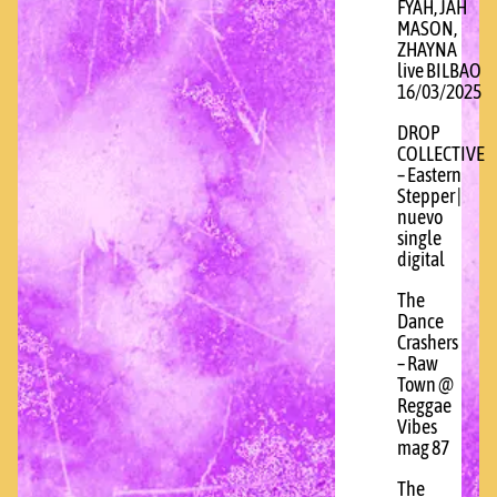
FYAH, JAH
MASON,
ZHAYNA
live BILBAO
16/03/2025
DROP
COLLECTIVE
– Eastern
Stepper |
nuevo
single
digital
The
Dance
Crashers
– Raw
Town @
Reggae
Vibes
mag 87
The