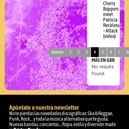
Cherry
Boppers
meet
Patricia
Reckless
– Attack
(vídeo)
Anterior
1
2
3
4
5
6
7
S
MÁS EN GBR
No results
found.
Apúntate a nuestra newsletter
No te pierdas las novedades discográficas: Ska & Reggae,
Punk, Rock… y toda la música alternativa que te gusta.
Nuevas bandas, conciertos… Ropa, estilo y diversión made