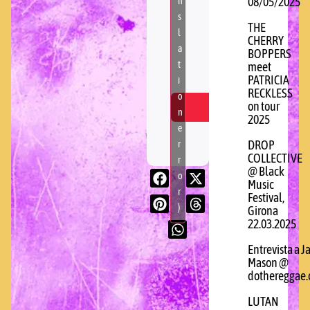
n
08/05/2025
s
THE
l
CHERRY
a
BOPPERS
t
meet
PATRICIA
i
RECKLESS
o
on tour
n
2025
e
r
DROP
COLLECTIVE
r
@ Black
o
Music
r
Festival,
)
Girona
22.03.2025
Entrevista a J
Mason @
dothereggae
LUTAN