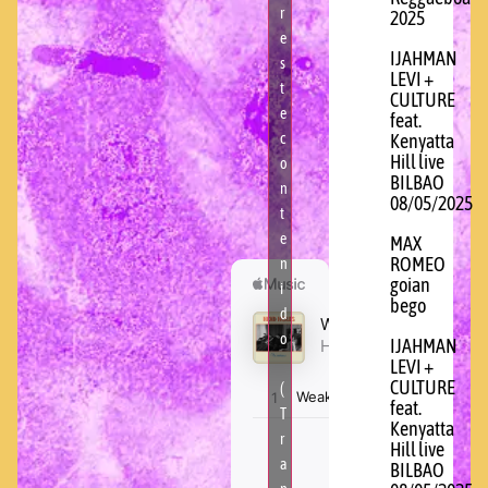
r
2025
e
IJAHMAN
s
LEVI +
t
CULTURE
e
feat.
c
Kenyatta
Hill live
o
BILBAO
n
08/05/2025
t
e
MAX
ROMEO
n
goian
i
bego
d
o
IJAHMAN
LEVI +
CULTURE
(
feat.
T
Kenyatta
r
Hill live
a
BILBAO