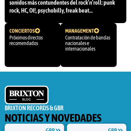
sonidos más contundentes del rock’n’roll: punk
rock, HC, OI!, psychobilly, freak beat…
CONCIERTOS
MANAGEMENT
Próximos directos
Contratación de bandas
recomendados
nacionales e
internacionales
BRIXTON RECORDS & GBR
NOTICIAS Y NOVEDADES
GBR
GBR