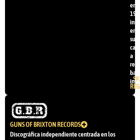
en
199
inc
ent
su
cat
a
ren
ban
SK
inte
REG
GUNS OF BRIXTON RECORDS
Discográfica independiente centrada en los