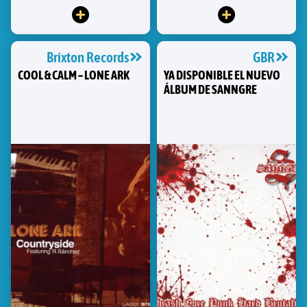
Brixton Records
GBR
COOL & CALM – LONE ARK
YA DISPONIBLE EL NUEVO
ÁLBUM DE SANNGRE