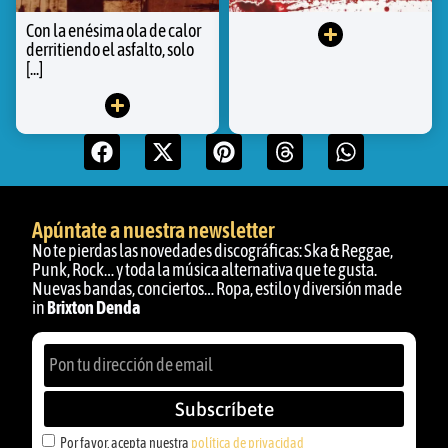
Con la enésima ola de calor
derritiendo el asfalto, solo
[...]
Apúntate a nuestra newsletter
No te pierdas las novedades discográficas: Ska & Reggae,
Punk, Rock… y toda la música alternativa que te gusta.
Nuevas bandas, conciertos… Ropa, estilo y diversión made
in
Brixton Denda
Subscríbete
Por favor, acepta nuestra
política de privacidad