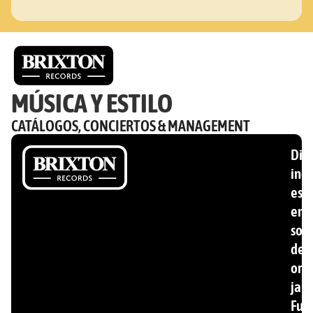
MÚSICA Y ESTILO
CATÁLOGOS, CONCIERTOS & MANAGEMENT
Disc
ind
esp
en
son
de
ori
jam
Fun