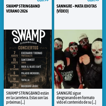
SWAMP STRINGBAND
SANNGRE – MATA IDIOTAS
VERANO 2026
(VÍDEO)
SWAMP STRINGBAND están
SANNGRE sigue
en la carretera. Estas son las
desgranando en formato
próximas [...]
vído el contenido de su [...]