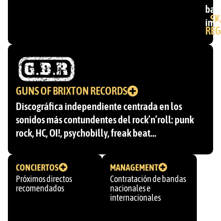
ban
SK
inte
REG
GUNS OF BRIXTON RECORDS
Discográfica independiente centrada en los
sonidos más contundentes del rock’n’roll: punk
rock, HC, OI!, psychobilly, freak beat…
CONCIERTOS
MANAGEMENT
Próximos directos
Contratación de bandas
recomendados
nacionales e
internacionales