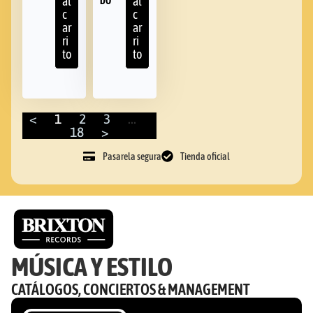
al
al
DO
c
c
ar
ar
ri
ri
to
to
<
1
2
3
…
18
>
Pasarela segura
Tienda oficial
MÚSICA Y ESTILO
CATÁLOGOS, CONCIERTOS & MANAGEMENT