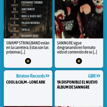
SWAMP STRINGBAND están
SANNGRE sigue
en la carretera. Estas son las
desgranando en formato
próximas [...]
vído el contenido de su [...]
Brixton Records
GBR
COOL & CALM – LONE ARK
YA DISPONIBLE EL NUEVO
ÁLBUM DE SANNGRE