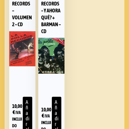
RECORDS
RECORDS
–
– Y AHORA
VOLUMEN
QUÉ? +
2 – CD
BARMAN –
CD
A
A
10,00
ñ
ñ
10,00
€
a
a
IVA
€
IVA
di
di
INCLUI
INCLUI
r
r
DO