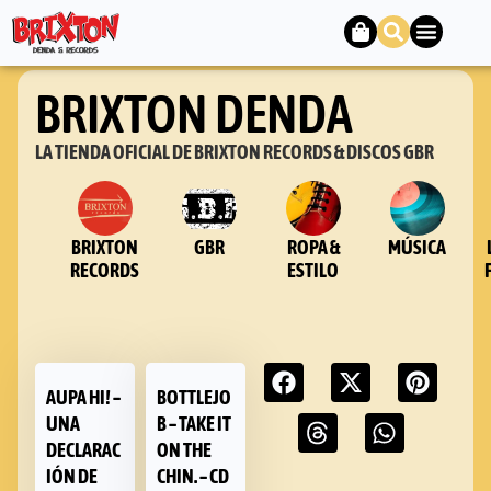
BRIXTON DENDA
LA TIENDA OFICIAL DE BRIXTON RECORDS & DISCOS GBR
BRIXTON
GBR
ROPA &
MÚSICA
RECORDS
ESTILO
AUPA HI! –
BOTTLEJO
UNA
B – TAKE IT
DECLARAC
ON THE
IÓN DE
CHIN. – CD