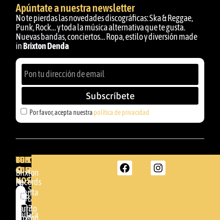
Apúntate a nuestra newsletter
No te pierdas las novedades discográficas: Ska & Reggae,
Punk, Rock… y toda la música alternativa que te gusta.
Nuevas bandas, conciertos… Ropa, estilo y diversión made
in
Brixton Denda
Subscríbete
Por favor, acepta nuestra
política de privacidad
BRIXTON
TU
CONTACTA
CUENTA
CON
BRIXTON
Brixton
NOSOTROS
DENDA -
Records
Mi
SHOP
cuenta
Por
GBR
Somera
24
Carrito
favor,
Música
48005 -
Brixton