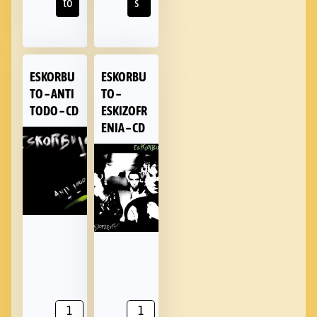
to
s
ESKORBU
ESKORBU
TO – ANTI
TO –
TODO – CD
ESKIZOFR
ENIA – CD