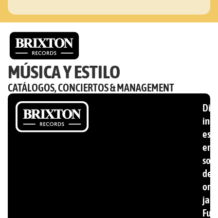
MÚSICA Y ESTILO
CATÁLOGOS, CONCIERTOS & MANAGEMENT
Disc
ind
esp
en
son
de
ori
jam
Fun