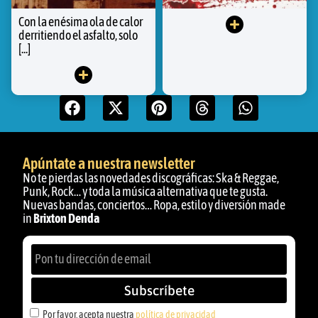
Con la enésima ola de calor
derritiendo el asfalto, solo
[...]
Apúntate a nuestra newsletter
No te pierdas las novedades discográficas: Ska & Reggae,
Punk, Rock… y toda la música alternativa que te gusta.
Nuevas bandas, conciertos… Ropa, estilo y diversión made
in
Brixton Denda
Subscríbete
Por favor, acepta nuestra
política de privacidad