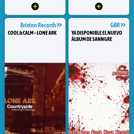
Brixton Records
GBR
COOL & CALM – LONE ARK
YA DISPONIBLE EL NUEVO
ÁLBUM DE SANNGRE