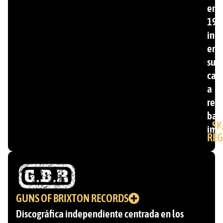
en
199
inc
ent
su
cat
a
ren
ban
SK
inte
REG
GUNS OF BRIXTON RECORDS
Discográfica independiente centrada en los