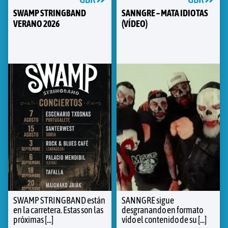
SWAMP STRINGBAND
SANNGRE – MATA IDIOTAS
VERANO 2026
(VÍDEO)
SWAMP STRINGBAND están
SANNGRE sigue
en la carretera. Estas son las
desgranando en formato
próximas [...]
vído el contenido de su [...]