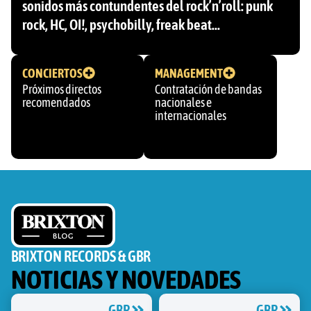
sonidos más contundentes del rock’n’roll: punk
rock, HC, OI!, psychobilly, freak beat…
CONCIERTOS
MANAGEMENT
Próximos directos
Contratación de bandas
recomendados
nacionales e
internacionales
BRIXTON RECORDS & GBR
NOTICIAS Y NOVEDADES
GBR
GBR