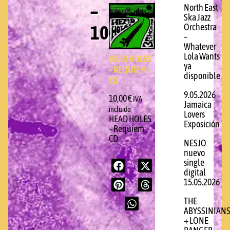
–
North East
Ska Jazz
10/04/2026
Orchestra
–
Whatever
Lola Wants
HEAD HOLES
ya
– REQUIEM –
disponible
CD
9.05.2026
10,00
€
IVA
Jamaica
incluido
Lovers
HEAD HOLES
Exposición
– Requiem –
CD
NESJO
nuevo
single
digital
15.05.2026
THE
ABYSSINIAN
+ LONE