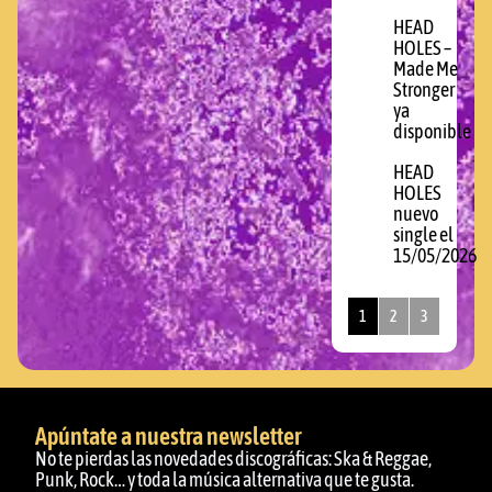
HEAD
HOLES –
Made Me
Stronger
ya
disponible
HEAD
HOLES
nuevo
single el
15/05/2026
1
2
3
Apúntate a nuestra newsletter
No te pierdas las novedades discográficas: Ska & Reggae,
Punk, Rock… y toda la música alternativa que te gusta.