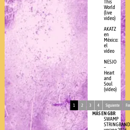
This
World
(live
video)
AKATZ
en
México:
el
vídeo
NESJO
–
Heart
and
Soul
(vídeo)
1
2
3
4
Siguiente
Fi
MÁS EN GBR
SWAMP
STRINGBAND