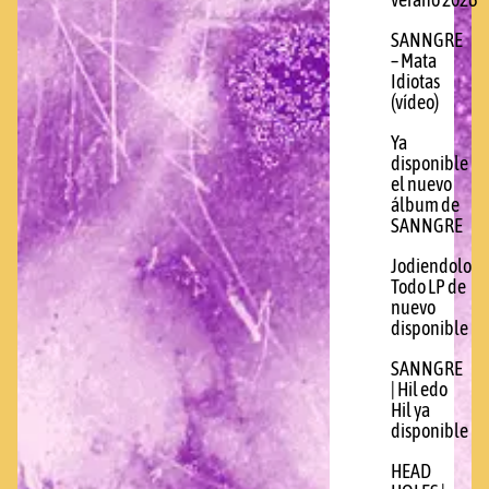
verano 2026
SANNGRE
– Mata
Idiotas
(vídeo)
Ya
disponible
el nuevo
álbum de
SANNGRE
Jodiendolo
Todo LP de
nuevo
disponible
SANNGRE
| Hil edo
Hil ya
disponible
HEAD