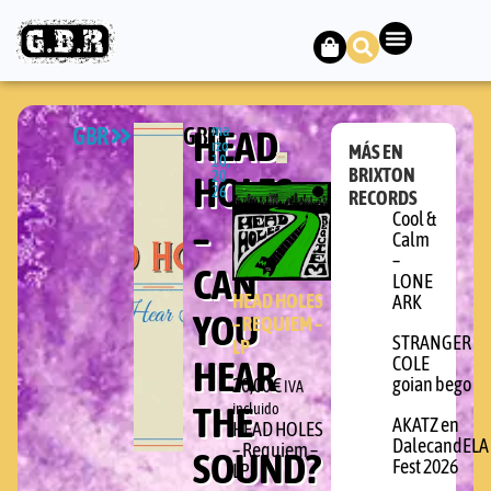
GBR
GBR
HEAD
ma
rzo
MÁS EN
10,
BRIXTON
HOLES
20
26
RECORDS
Cool &
–
Calm
–
CAN
LONE
HEAD HOLES
ARK
YOU
– REQUIEM –
STRANGER
LP
HEAR
COLE
goian bego
20,00
€
IVA
THE
incluido
AKATZ en
HEAD HOLES
DalecandELA
– Requiem –
SOUND?
Fest 2026
LP