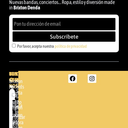
Nuevas bandas, conciertos… Ropa, estilo y diversión made
in
Brixton Denda
Subscríbete
Por favor, acepta nuestra
política de privacidad
BRIXTON
TU
CONTACTA
CUENTA
CON
BRIXTON
Brixton
NOSOTROS
DENDA -
Records
Mi
SHOP
cuenta
Por
GBR
Somera
24
Carrito
favor,
Música
48005 -
Brixton
acepta
BILBAO
Brixton
nuestra
Finalizar
Shop
(+34)
compra
política de
Enviar
94