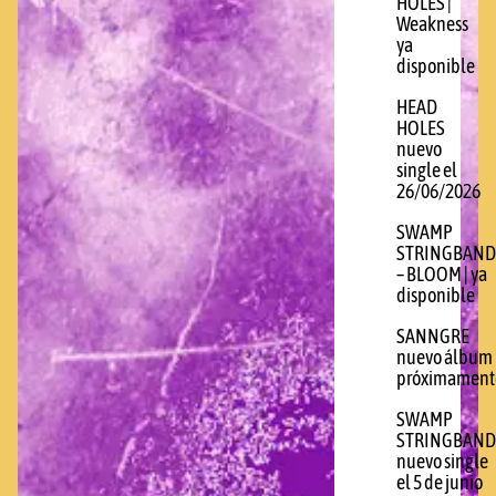
HOLES |
Weakness
ya
disponible
HEAD
HOLES
nuevo
single el
26/06/2026
SWAMP
STRINGBAND
– BLOOM | ya
disponible
SANNGRE
nuevo álbum
próximament
SWAMP
STRINGBAND
nuevo single
el 5 de junio