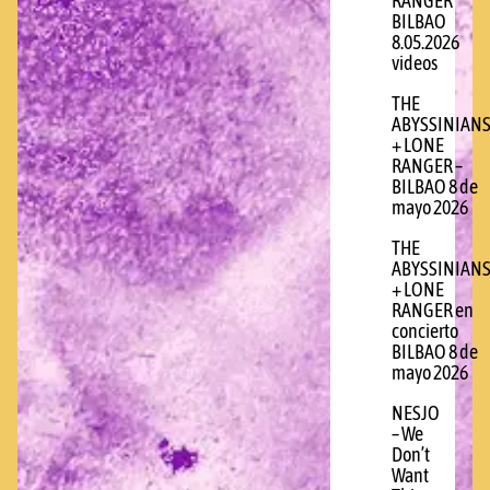
RANGER
BILBAO
8.05.2026
videos
THE
ABYSSINIAN
+ LONE
RANGER –
BILBAO 8 de
mayo 2026
THE
ABYSSINIAN
+ LONE
RANGER en
concierto
BILBAO 8 de
mayo 2026
NESJO
– We
Don’t
Want