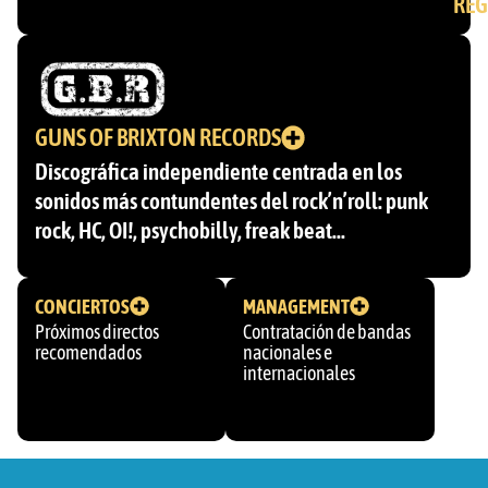
REG
GUNS OF BRIXTON RECORDS
Discográfica independiente centrada en los
sonidos más contundentes del rock’n’roll: punk
rock, HC, OI!, psychobilly, freak beat…
CONCIERTOS
MANAGEMENT
Próximos directos
Contratación de bandas
recomendados
nacionales e
internacionales