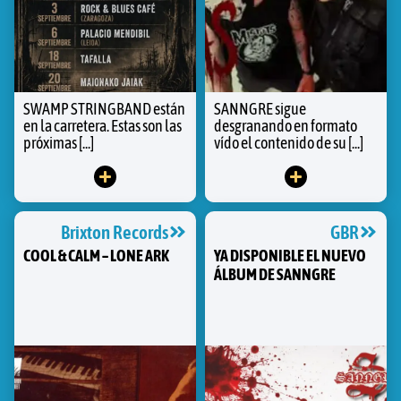
SWAMP STRINGBAND están
SANNGRE sigue
en la carretera. Estas son las
desgranando en formato
próximas [...]
vído el contenido de su [...]
Brixton Records
GBR
COOL & CALM – LONE ARK
YA DISPONIBLE EL NUEVO
ÁLBUM DE SANNGRE