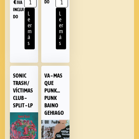
€
DO
IVA
INCLUI
L
L
DO
e
e
er
er
m
m
á
á
s
s
SONIC
VA – MAS
TRASH /
QUE
VÍCTIMAS
PUNK…
CLUB –
PUNK
SPLIT – LP
BAINO
GEHIAGO