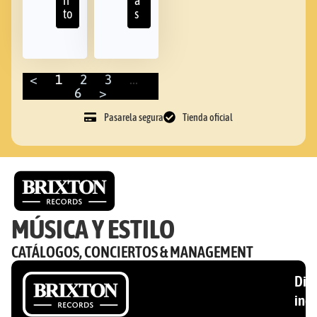
ri
á
to
s
<
1
2
3
…
6
>
Pasarela segura
Tienda oficial
MÚSICA Y ESTILO
CATÁLOGOS, CONCIERTOS & MANAGEMENT
Disc
ind