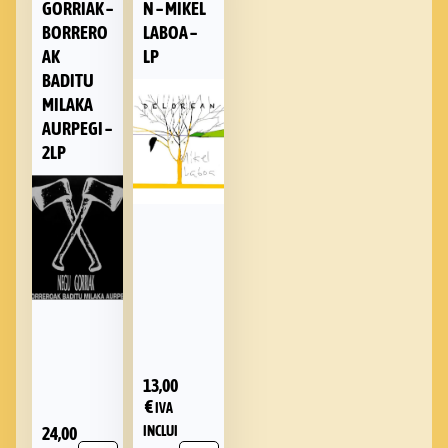
GORRIAK –
N – MIKEL
BORRERO
LABOA –
AK
LP
BADITU
MILAKA
AURPEGI –
2LP
13,00
€
IVA
24,00
INCLUI