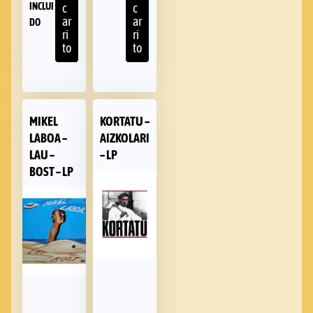
INCLUI
c
c
ar
ar
DO
ri
ri
to
to
MIKEL
KORTATU –
LABOA –
AIZKOLARI
LAU –
– LP
BOST – LP