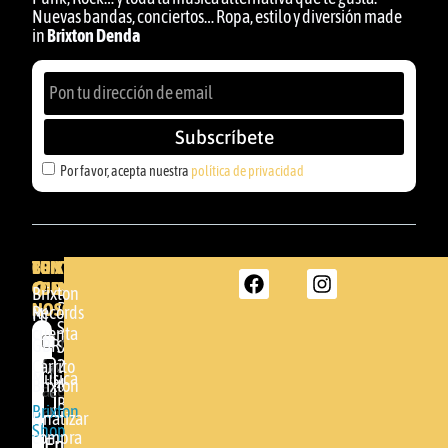
Nuevas bandas, conciertos… Ropa, estilo y diversión made
in
Brixton Denda
Subscríbete
Por favor, acepta nuestra
política de privacidad
BRIXTON
TU
CONTACTA
CUENTA
CON
BRIXTON
Brixton
NOSOTROS
DENDA -
Records
Mi
SHOP
cuenta
Por
GBR
Somera
24
Carrito
favor,
Música
48005 -
Brixton
acepta
BILBAO
Brixton
nuestra
Finalizar
Shop
(+34)
compra
política de
Enviar