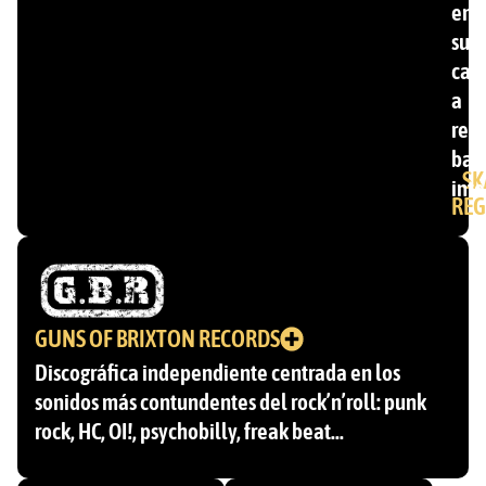
ent
su
cat
a
ren
ban
SK
inte
REG
GUNS OF BRIXTON RECORDS
Discográfica independiente centrada en los
sonidos más contundentes del rock’n’roll: punk
rock, HC, OI!, psychobilly, freak beat…