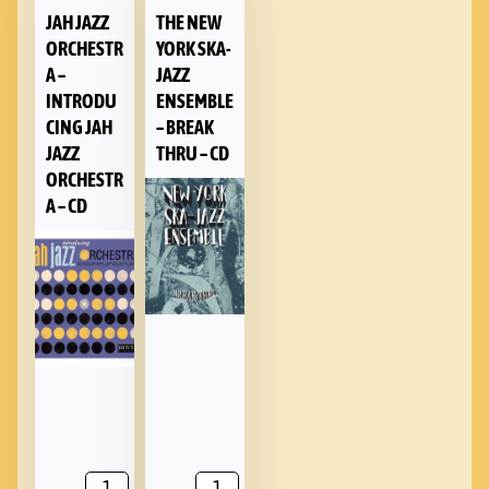
JAH JAZZ
THE NEW
ORCHESTR
YORK SKA-
A –
JAZZ
INTRODU
ENSEMBLE
CING JAH
– BREAK
JAZZ
THRU – CD
ORCHESTR
A – CD