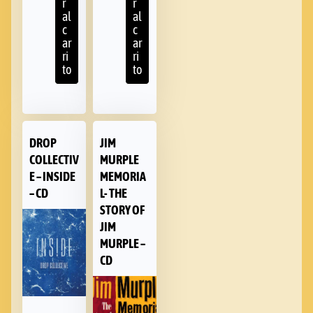
r
r
al
al
c
c
ar
ar
ri
ri
to
to
DROP
JIM
COLLECTIV
MURPLE
E – INSIDE
MEMORIA
– CD
L- THE
STORY OF
JIM
MURPLE –
CD