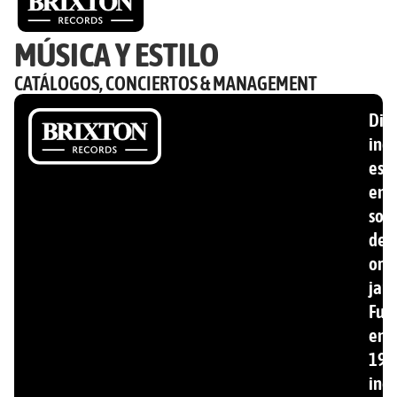
MÚSICA Y ESTILO
CATÁLOGOS, CONCIERTOS & MANAGEMENT
Disc
ind
esp
en
son
de
ori
jam
Fun
en
199
inc