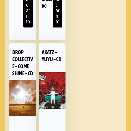
c
c
DO
ar
ar
ri
ri
to
to
DROP
AKATZ –
COLLECTIV
YUYU – CD
E – COME
SHINE – CD