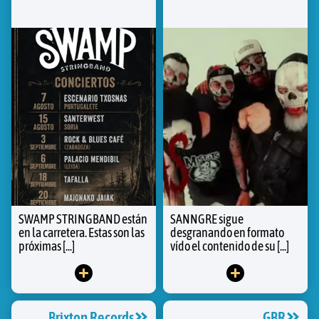
SWAMP STRINGBAND están
SANNGRE sigue
en la carretera. Estas son las
desgranando en formato
próximas [...]
vído el contenido de su [...]
Brixton Records
GBR