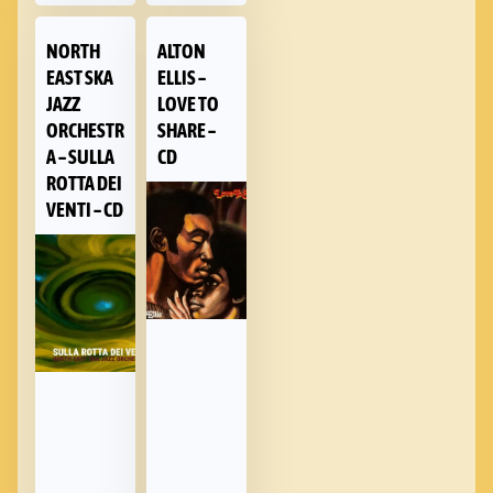
NORTH
ALTON
EAST SKA
ELLIS –
JAZZ
LOVE TO
ORCHESTR
SHARE –
A – SULLA
CD
ROTTA DEI
VENTI – CD