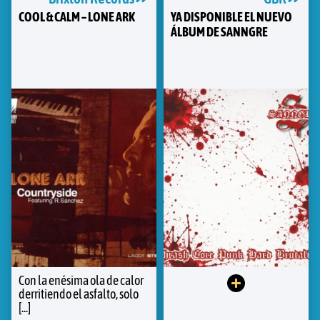
COOL & CALM – LONE ARK
YA DISPONIBLE EL NUEVO
ÁLBUM DE SANNGRE
Con la enésima ola de calor
derritiendo el asfalto, solo
[...]