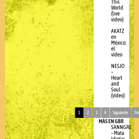
This
World
(live
video)
AKATZ
en
México:
el
vídeo
NESJO
–
Heart
and
Soul
(vídeo)
1
2
3
4
Siguiente
Fi
MÁS EN GBR
SANNGRE
– Mata