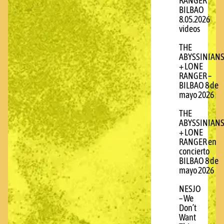
RANGER
BILBAO
8.05.2026
videos
THE
ABYSSINIAN
+ LONE
RANGER –
BILBAO 8 de
mayo 2026
THE
ABYSSINIAN
+ LONE
RANGER en
concierto
BILBAO 8 de
mayo 2026
NESJO
– We
Don’t
Want