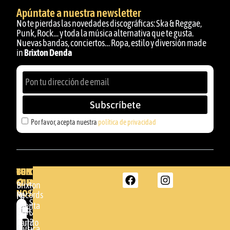
Apúntate a nuestra newsletter
No te pierdas las novedades discográficas: Ska & Reggae,
Punk, Rock… y toda la música alternativa que te gusta.
Nuevas bandas, conciertos… Ropa, estilo y diversión made
in
Brixton Denda
Subscríbete
Por favor, acepta nuestra
política de privacidad
BRIXTON
TU
CONTACTA
CUENTA
CON
BRIXTON
Brixton
NOSOTROS
DENDA -
Records
Mi
SHOP
cuenta
Por
GBR
Somera
24
Carrito
favor,
Música