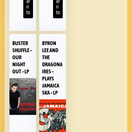
ar
ar
ri
ri
to
to
BUSTER
BYRON
SHUFFLE –
LEE AND
OUR
THE
NIGHT
DRAGONA
OUT – LP
IRES –
PLAYS
JAMAICA
SKA – LP