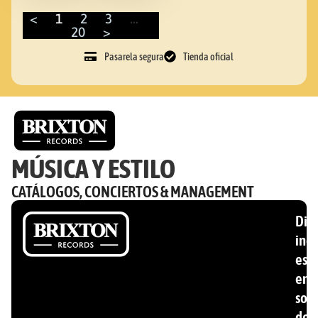
<
1
2
3
…
20
>
Pasarela segura
Tienda oficial
MÚSICA Y ESTILO
CATÁLOGOS, CONCIERTOS & MANAGEMENT
Disc
ind
esp
en
son
de