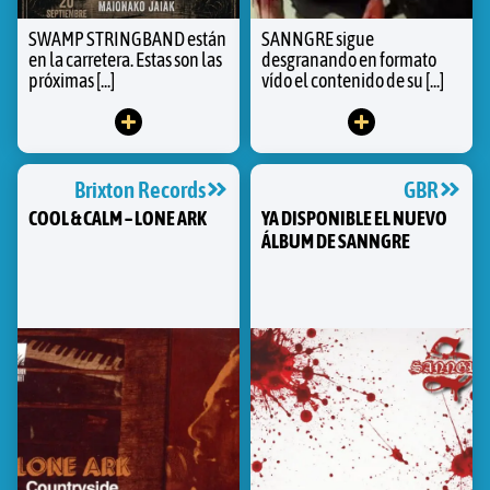
SWAMP STRINGBAND están
SANNGRE sigue
en la carretera. Estas son las
desgranando en formato
próximas [...]
vído el contenido de su [...]
Brixton Records
GBR
COOL & CALM – LONE ARK
YA DISPONIBLE EL NUEVO
ÁLBUM DE SANNGRE