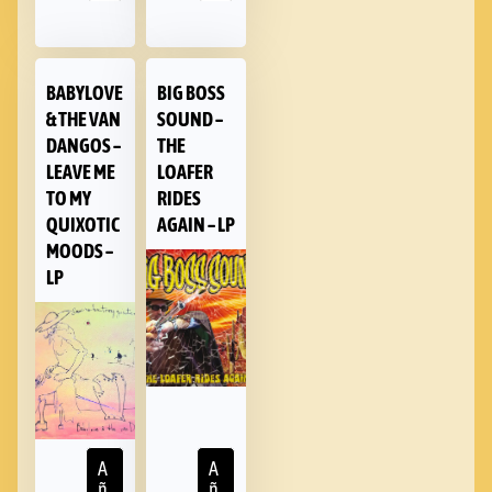
BABYLOVE
BIG BOSS
& THE VAN
SOUND –
DANGOS –
THE
LEAVE ME
LOAFER
TO MY
RIDES
QUIXOTIC
AGAIN – LP
MOODS –
LP
A
A
ñ
ñ