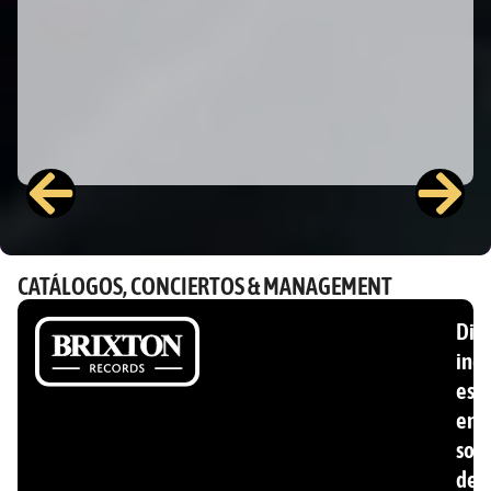
CATÁLOGOS, CONCIERTOS & MANAGEMENT
Disc
ind
esp
en
son
de