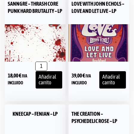
SANNGRE – THRASH CORE
LOVE WITH JOHN ECHOLS –
PUNK HARD BRUTALITY – LP
LOVE AND LET LIVE – LP
18,00
€
39,00
€
IVA
IVA
Añadir al
Añadir al
carrito
carrito
INCLUIDO
INCLUIDO
KNEECAP – FENIAN – LP
THE CREATION –
PSYCHEDELIC ROSE – LP