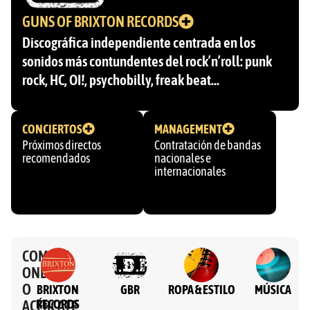
GUNS OF BRIXTON RECORDS
Discográfica independiente centrada en los
sonidos más contundentes del rock’n’roll: punk
rock, HC, OI!, psychobilly, freak beat…
CONCIERTOS
MANAGEMENT
Próximos directos
Contratación de bandas
recomendados
nacionales e
internacionales
COMPRA
ONLINE
O
BRIXTON
GBR
ROPA & ESTILO
MÚSICA
ACÉRCATE
RECORDS