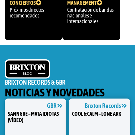
CONCIERTOS
MANAGEMENT
Próximos directos
Contratación de bandas
recomendados
nacionales e
internacionales
BRIXTON RECORDS & GBR
NOTICIAS Y NOVEDADES
GBR
Brixton Records
SANNGRE – MATA IDIOTAS
COOL & CALM – LONE ARK
(VÍDEO)