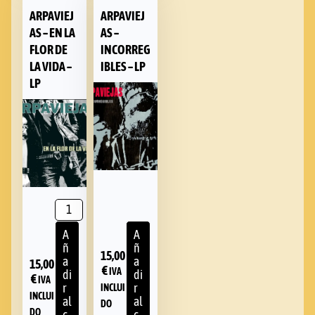
ARPAVIEJ
ARPAVIEJ
AS – EN LA
AS –
FLOR DE
INCORREG
LA VIDA –
IBLES – LP
LP
A
A
ñ
ñ
15,00
a
a
15,00
€
IVA
di
di
€
IVA
r
r
INCLUI
INCLUI
al
al
DO
DO