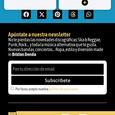
Apúntate a nuestra newsletter
No te pierdas las novedades discográficas: Ska & Reggae,
Punk, Rock… y toda la música alternativa que te gusta.
Nuevas bandas, conciertos… Ropa, estilo y diversión made
in
Brixton Denda
Subscríbete
Por favor, acepta nuestra
política de privacidad
BRIXTON
TU
CONTACTA