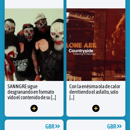
SANNGRE sigue
Con la enésima ola de calor
desgranando en formato
derritiendo el asfalto, solo
vído el contenido de su [...]
[...]
GBR
GBR