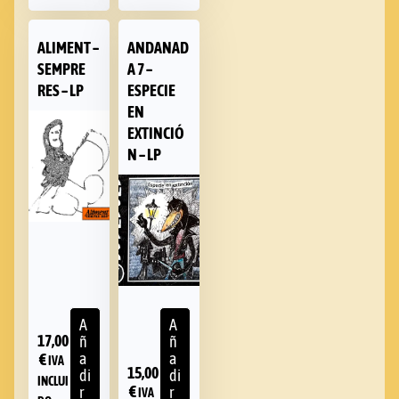
ALIMENT –
ANDANAD
SEMPRE
A 7 –
RES – LP
ESPECIE
EN
EXTINCIÓ
N – LP
A
A
17,00
ñ
ñ
€
a
a
IVA
15,00
di
di
INCLUI
€
r
r
IVA