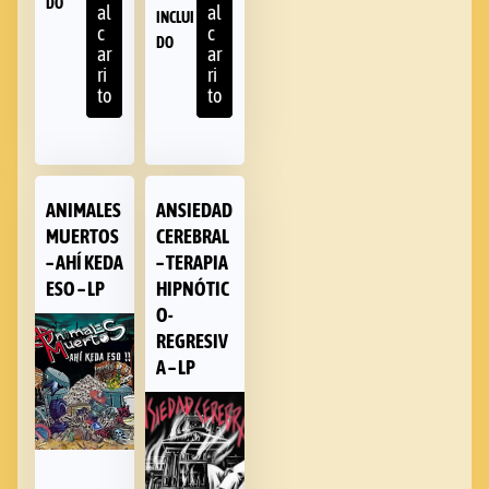
DO
al
al
INCLUI
c
c
DO
ar
ar
ri
ri
to
to
ANIMALES
ANSIEDAD
MUERTOS
CEREBRAL
– AHÍ KEDA
– TERAPIA
ESO – LP
HIPNÓTIC
O-
REGRESIV
A – LP