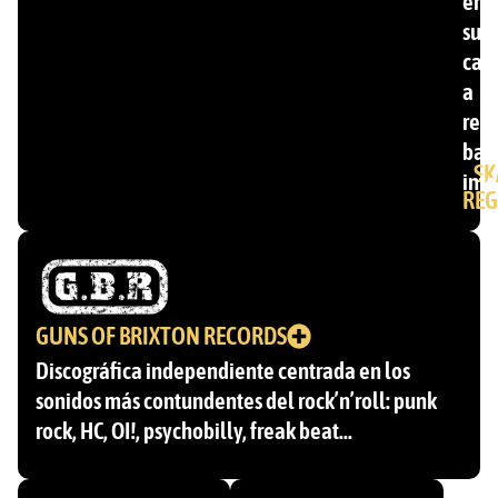
ent
su
cat
a
ren
ban
SK
inte
REG
GUNS OF BRIXTON RECORDS
Discográfica independiente centrada en los
sonidos más contundentes del rock’n’roll: punk
rock, HC, OI!, psychobilly, freak beat…