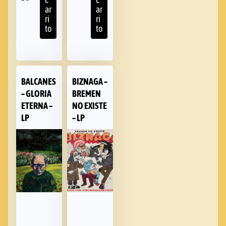
c
c
ar
ar
ri
ri
to
to
BALCANES
BIZNAGA –
– GLORIA
BREMEN
ETERNA –
NO EXISTE
LP
– LP