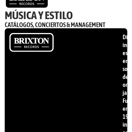
MÚSICA Y ESTILO
CATÁLOGOS, CONCIERTOS & MANAGEMENT
Disc
ind
esp
en
son
de
ori
jam
Fun
en
199
inc