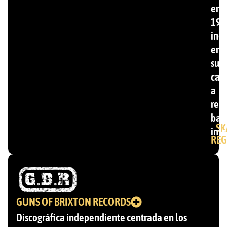
en
199
inc
ent
su
cat
a
ren
ban
SK
inte
REG
GUNS OF BRIXTON RECORDS
Discográfica independiente centrada en los