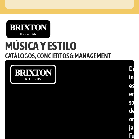
MÚSICA Y ESTILO
CATÁLOGOS, CONCIERTOS & MANAGEMENT
Disc
ind
esp
en
son
de
ori
jam
Fun