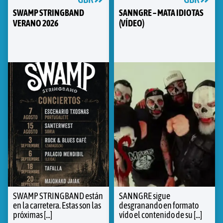
SWAMP STRINGBAND
SANNGRE – MATA IDIOTAS
VERANO 2026
(VÍDEO)
SWAMP STRINGBAND están
SANNGRE sigue
en la carretera. Estas son las
desgranando en formato
próximas [...]
vído el contenido de su [...]