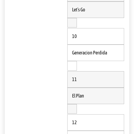
Let´s Go
10
Generacion Perdida
11
El Plan
12