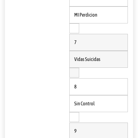
MI Perdicion
7
Vidas Suicidas
8
Sin Control
9