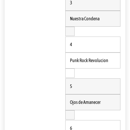
3
Nuestra Condena
4
Punk Rock Revolucion
5
Ojos de Amanecer
6