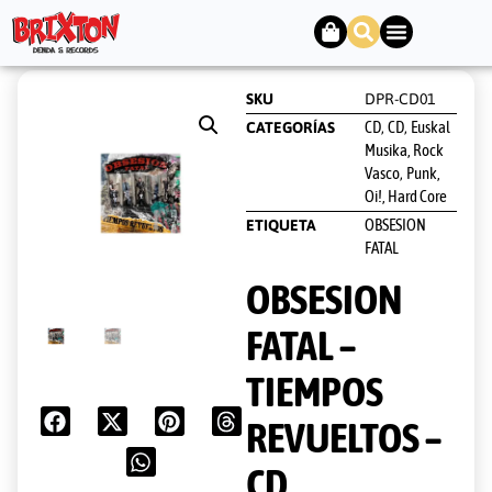
SKU
DPR-CD01
CD
CD
Euskal
CATEGORÍAS
,
,
Musika, Rock
Vasco
Punk,
,
Oi!, Hard Core
OBSESION
ETIQUETA
FATAL
OBSESION
FATAL –
TIEMPOS
REVUELTOS –
CD