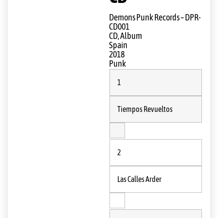
Demons Punk Records ‎– DPR-
CD001
CD, Album
Spain
2018
Punk
1
Tiempos Revueltos
2
Las Calles Arder