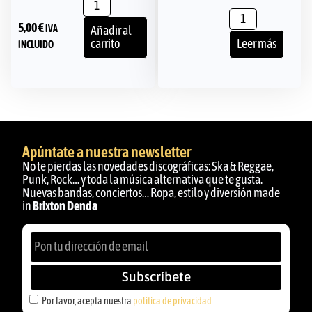
5,00
€
IVA
Añadir al
carrito
Leer más
INCLUIDO
Apúntate a nuestra newsletter
No te pierdas las novedades discográficas: Ska & Reggae,
Punk, Rock… y toda la música alternativa que te gusta.
Nuevas bandas, conciertos… Ropa, estilo y diversión made
in
Brixton Denda
Subscríbete
Por favor, acepta nuestra
política de privacidad