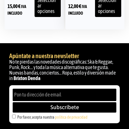
Seleccion
Seleccion
ar
ar
15,00
€
12,00
€
IVA
IVA
opciones
opciones
INCLUIDO
INCLUIDO
Apúntate a nuestra newsletter
No te pierdas las novedades discográficas: Ska & Reggae,
Punk, Rock… y toda la música alternativa que te gusta.
Nuevas bandas, conciertos… Ropa, estilo y diversión made
in
Brixton Denda
Subscríbete
Por favor, acepta nuestra
política de privacidad