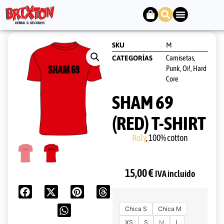
SKU
M
Camisetas
CATEGORÍAS
,
Punk, Oi!, Hard
Core
SHAM 69
(RED) T-SHIRT
Roly
, 100% cotton
15,00
€
IVA incluido
Chica S
Chica M
XS
S
M
L