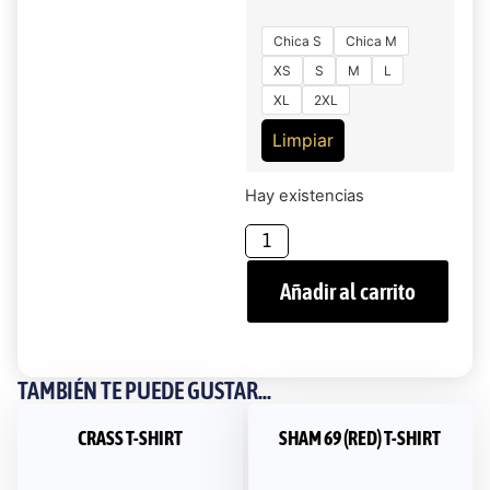
Chica S
Chica M
XS
S
M
L
XL
2XL
Limpiar
Hay existencias
Añadir al carrito
TAMBIÉN TE PUEDE GUSTAR...
CRASS T-SHIRT
SHAM 69 (RED) T-SHIRT