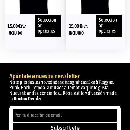
Seleccion
Seleccion
ar
ar
15,00
€
15,00
€
IVA
IVA
opciones
opciones
INCLUIDO
INCLUIDO
Apúntate a nuestra newsletter
No te pierdas las novedades discográficas: Ska & Reggae,
Punk, Rock… y toda la música alternativa que te gusta.
Nuevas bandas, conciertos… Ropa, estilo y diversión made
in
Brixton Denda
Subscríbete