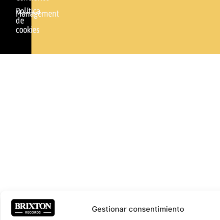
Política
Management
de
cookies
Gestionar consentimiento