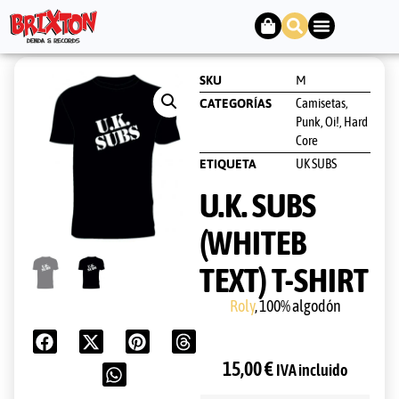
SKU
M
Camisetas
CATEGORÍAS
,
Punk, Oi!, Hard
Core
UK SUBS
ETIQUETA
U.K. SUBS
(WHITEB
TEXT) T-SHIRT
Roly
, 100% algodón
15,00
€
IVA incluido