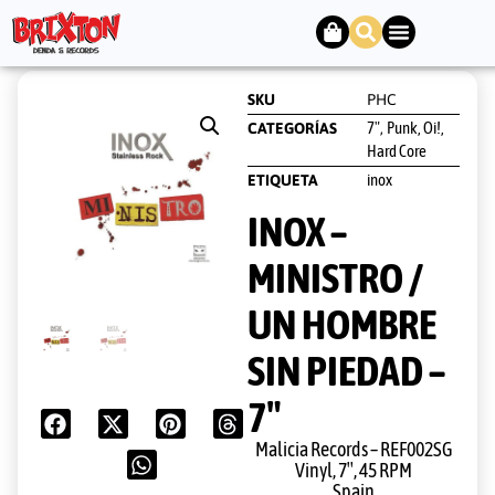
SKU
PHC
7"
Punk, Oi!,
CATEGORÍAS
,
Hard Core
inox
ETIQUETA
INOX –
MINISTRO /
UN HOMBRE
SIN PIEDAD –
7″
Malicia Records ‎– REF002SG
Vinyl, 7″, 45 RPM
Spain