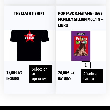
THE CLASH T-SHIRT
POR FAVOR, MÁTAME – LEGS
MCNEIL Y GILLIAN MCCAIN –
LIBRO
Seleccion
15,00
€
20,00
€
IVA
IVA
ar
Añadir al
opciones
carrito
INCLUIDO
INCLUIDO