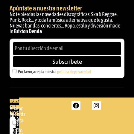
Apúntate a nuestra newsletter
No te pierdas las novedades discográficas: Ska & Reggae,
Punk, Rock… y toda la música alternativa que te gusta.
Nuevas bandas, conciertos… Ropa, estilo y diversión made
in
Brixton Denda
Subscríbete
Por favor, acepta nuestra
política de privacidad
BRIXTON
TU
CONTACTA
CUENTA
CON
BRIXTON
Brixton
NOSOTROS
DENDA -
Records
Mi
SHOP
cuenta
Por
GBR
Somera
24
Carrito
favor,