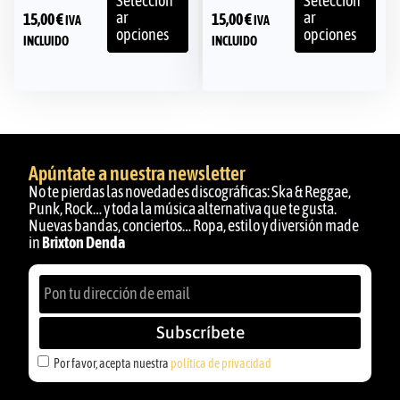
Seleccion
Seleccion
ar
ar
15,00
€
15,00
€
IVA
IVA
opciones
opciones
INCLUIDO
INCLUIDO
Apúntate a nuestra newsletter
No te pierdas las novedades discográficas: Ska & Reggae,
Punk, Rock… y toda la música alternativa que te gusta.
Nuevas bandas, conciertos… Ropa, estilo y diversión made
in
Brixton Denda
Subscríbete
Por favor, acepta nuestra
política de privacidad