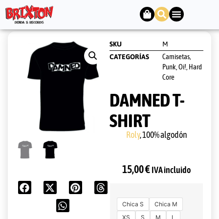
SKU
M
Camisetas
CATEGORÍAS
,
Punk, Oi!, Hard
Core
DAMNED T-
SHIRT
Roly
, 100% algodón
15,00
€
IVA incluido
Chica S
Chica M
XS
S
M
L