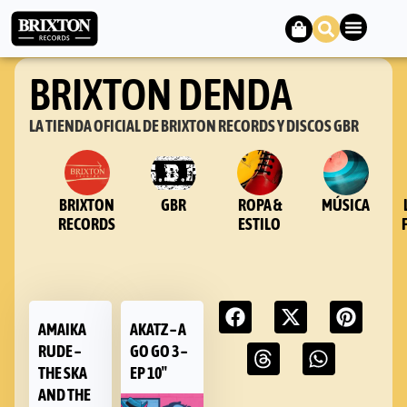
BRIXTON DENDA
LA TIENDA OFICIAL DE BRIXTON RECORDS Y DISCOS GBR
BRIXTON
GBR
ROPA &
MÚSICA
RECORDS
ESTILO
AMAIKA
AKATZ – A
RUDE –
GO GO 3 –
THE SKA
EP 10″
AND THE