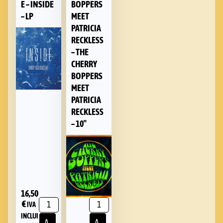
E – INSIDE
BOPPERS
– LP
MEET
PATRICIA
RECKLESS
– THE
CHERRY
BOPPERS
MEET
PATRICIA
RECKLESS
– 10″
16,50
€
IVA
INCLUI
A
A