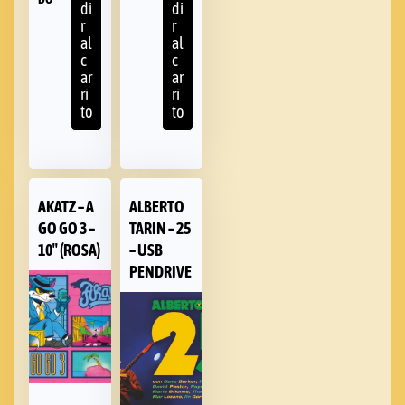
di
di
r
r
al
al
c
c
ar
ar
ri
ri
to
to
AKATZ – A
ALBERTO
GO GO 3 –
TARIN – 25
10″ (ROSA)
– USB
PENDRIVE