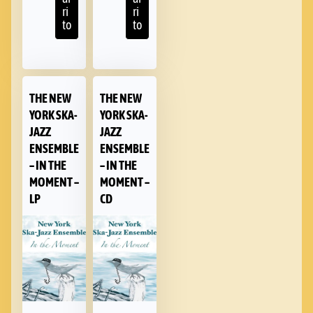
ri
ri
to
to
THE NEW
THE NEW
YORK SKA-
YORK SKA-
JAZZ
JAZZ
ENSEMBLE
ENSEMBLE
– IN THE
– IN THE
MOMENT –
MOMENT –
LP
CD