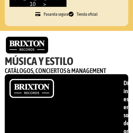
10
>
Pasarela segura
Tienda oficial
MÚSICA Y ESTILO
CATÁLOGOS, CONCIERTOS & MANAGEMENT
Disc
ind
esp
en
son
de
ori