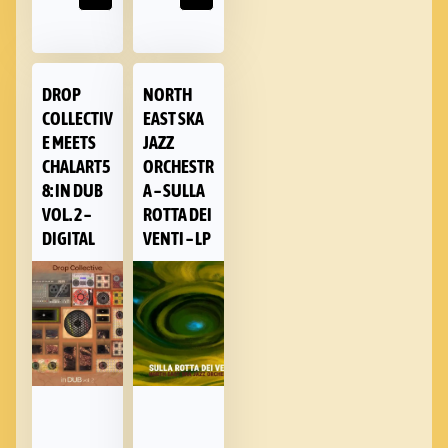
DROP
NORTH
COLLECTIV
EAST SKA
E MEETS
JAZZ
CHALART5
ORCHESTR
8: IN DUB
A – SULLA
VOL. 2 –
ROTTA DEI
DIGITAL
VENTI – LP