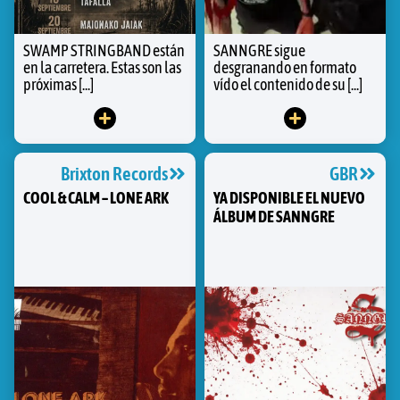
SWAMP STRINGBAND están
SANNGRE sigue
en la carretera. Estas son las
desgranando en formato
próximas [...]
vído el contenido de su [...]
Brixton Records
GBR
COOL & CALM – LONE ARK
YA DISPONIBLE EL NUEVO
ÁLBUM DE SANNGRE