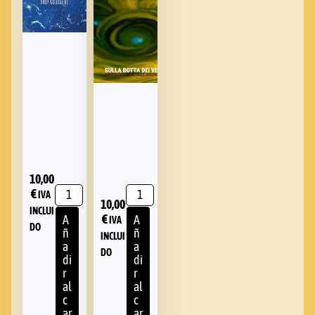
10,00
€
IVA
10,00
INCLUI
€
A
A
IVA
DO
ñ
ñ
INCLUI
a
a
DO
di
di
r
r
al
al
c
c
ar
ar