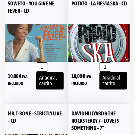
SOWETO – YOU GIVE ME
POTATO – LA FIESTA SKA – CD
FEVER – CD
10,00
€
10,00
€
IVA
IVA
Añadir al
Añadir al
carrito
carrito
INCLUIDO
INCLUIDO
MR. T-BONE – STRICTLY LIVE
DAVID HILLYARD & THE
– CD
ROCKSTEADY 7 – LOVE IS
SOMETHING – 7″