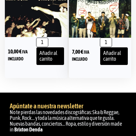
10,00
€
7,00
€
IVA
IVA
Añadir al
Añadir al
carrito
carrito
INCLUIDO
INCLUIDO
Apúntate a nuestra newsletter
No te pierdas las novedades discográficas: Ska & Reggae,
Punk, Rock… y toda la música alternativa que te gusta.
Nuevas bandas, conciertos… Ropa, estilo y diversión made
in
Brixton Denda