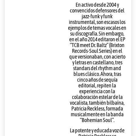
En activo desde 2004 y
convencidos defensores del
jazz-funk y funk
instrumental, son escasos los
ejemplos de temas vocales en
su discografía. Sin embargo,
en el año 2014 editaron el EP
“TCB meet Dr. Baltz” (Brixton
Records-Soul Series) en el
que versionaban, con acierto
y letras en castellano, tres
standars del rhythm and
blues clásico. Ahora, tras
cinco años de sequía
editorial, repiten la
experiencia con la
colaboración estelar de la
vocalista, también bilbaína,
Patricia Reckless, formada
musicalmente en la banda
“Bohemian Soul”.
La potente y educada voz de