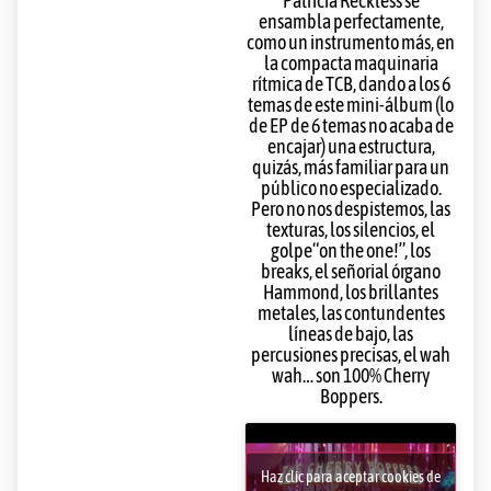
Patricia Reckless se
ensambla perfectamente,
como un instrumento más, en
la compacta maquinaria
rítmica de TCB, dando a los 6
temas de este mini-álbum (lo
de EP de 6 temas no acaba de
encajar) una estructura,
quizás, más familiar para un
público no especializado.
Pero no nos despistemos, las
texturas, los silencios, el
golpe“on the one!”, los
breaks, el señorial órgano
Hammond, los brillantes
metales, las contundentes
líneas de bajo, las
percusiones precisas, el wah
wah… son 100% Cherry
Boppers.
Haz clic para aceptar cookies de