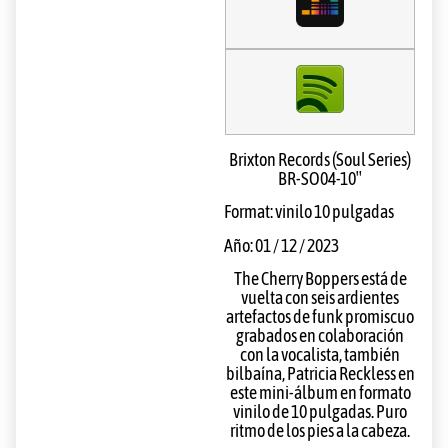
Brixton Records (Soul Series)
BR-SO04-10″
Format: vinilo 10 pulgadas
Año: 01 / 12 / 2023
The Cherry Boppers está de
vuelta con seis ardientes
artefactos de funk promiscuo
grabados en colaboración
con la vocalista, también
bilbaína, Patricia Reckless en
este mini-álbum en formato
vinilo de 10 pulgadas. Puro
ritmo de los pies a la cabeza.