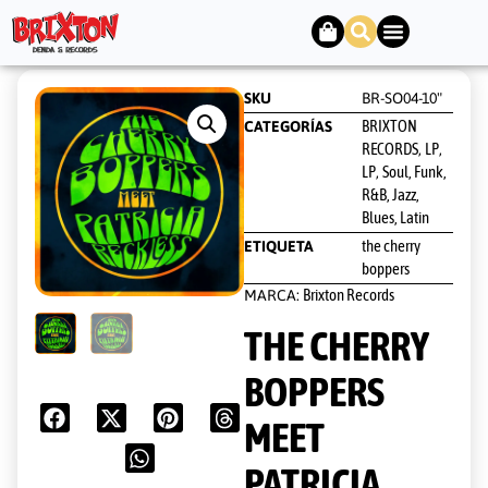
SKU
BR-SO04-10"
BRIXTON
CATEGORÍAS
RECORDS
LP
,
,
LP
Soul, Funk,
,
R&B, Jazz,
Blues, Latin
the cherry
ETIQUETA
boppers
Brixton Records
MARCA:
THE CHERRY
BOPPERS
MEET
PATRICIA