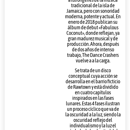
a los orígenes de la música
tradicional de la isla de
Jamaica, pero con sonoridad
moderna, potente y actual. En
enero de 2018 publican su
álbum de debut «Fabulous
Coconut», donde reflejan, ya
gran madurez musical y de
producción. Ahora, después
de dos años de intenso
trabajo, The Dance Crashers
vuelve a a la carga.
Se trata de un disco
conceptual cuya acción se
desarrolla en el barrio ficticio
de Rawtown y está dividido
en cuatro capítulos
inspirados en las fases
lunares. Estas 4 fases ilustran
un proceso cíclico que va de
la oscuridad a la luz, siendo la
oscuridad reflejo del
individualismo y la luz el