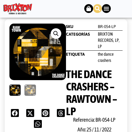
SKU
BR-054-LP
BRIXTON
CATEGORÍAS
RECORDS
LP
,
,
LP
the dance
ETIQUETA
crashers
THE DANCE
CRASHERS –
RAWTOWN –
LP
Referencia: BR-054-LP
Año: 25 / 11 / 2022