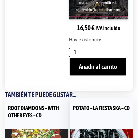
marketing y permitir este
contenido (Translation error)
16,50
€
IVA incluido
Hay existencias
Añadir al carrito
TAMBIÉN TE PUEDE GUSTAR...
ROOT DIAMOONS – WITH
POTATO – LA FIESTA SKA – CD
OTHER EYES – CD