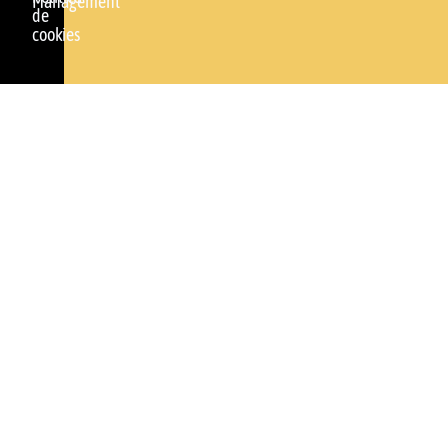
Management
de
cookies