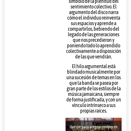
símbolo de la plenitud del
sentimiento colectivo. El
argumento del disco narra
cómo el individuo reinventa
sus espacios y aprende a
compartirlos, bebiendo del
legado de las generaciones
que nos precedieron y
poniendo todo lo aprendido
colectivamente a disposición
de las que vendrán.
El hilo argumental está
blindado musicalmente por
una sucesión de temas en los
que la banda se pasea por
gran parte de los estilos de la
música jamaicana, siempre
de forma justificada, y con un
vínculo intrínseco a sus
propias raíces.
Haz clic para aceptar cookies de