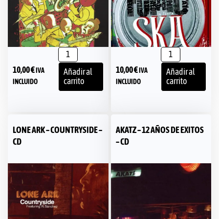
10,00
€
10,00
€
IVA
IVA
Añadir al
Añadir al
carrito
carrito
INCLUIDO
INCLUIDO
LONE ARK – COUNTRYSIDE –
AKATZ – 12 AÑOS DE EXITOS
CD
– CD