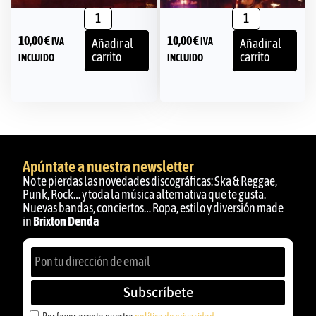
10,00
€
10,00
€
IVA
IVA
Añadir al
Añadir al
carrito
carrito
INCLUIDO
INCLUIDO
Apúntate a nuestra newsletter
No te pierdas las novedades discográficas: Ska & Reggae,
Punk, Rock… y toda la música alternativa que te gusta.
Nuevas bandas, conciertos… Ropa, estilo y diversión made
in
Brixton Denda
Subscríbete