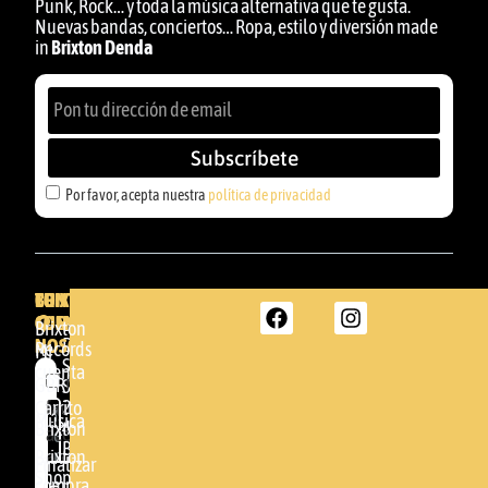
Punk, Rock… y toda la música alternativa que te gusta.
Nuevas bandas, conciertos… Ropa, estilo y diversión made
in
Brixton Denda
Subscríbete
Por favor, acepta nuestra
política de privacidad
BRIXTON
TU
CONTACTA
CUENTA
CON
BRIXTON
Brixton
NOSOTROS
DENDA -
Records
Mi
SHOP
cuenta
Por
GBR
Somera
24
Carrito
favor,
Música
48005 -
Brixton
acepta
BILBAO
Brixton
nuestra
Finalizar
Shop
(+34)
compra
política de