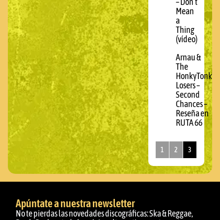
– Don’t
Mean
a
Thing
(vídeo)
Arnau &
The
HonkyTonk
Losers –
Second
Chances –
Reseña en
RUTA 66
1
2
3
Apúntate a nuestra newsletter
No te pierdas las novedades discográficas: Ska & Reggae,