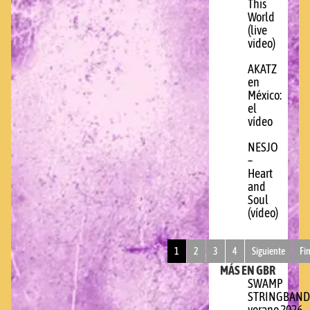
This
World
(live
video)
AKATZ
en
México:
el
vídeo
NESJO
–
Heart
and
Soul
(vídeo)
1
2
3
4
Siguiente
Fi
MÁS EN GBR
SWAMP
STRINGBAND