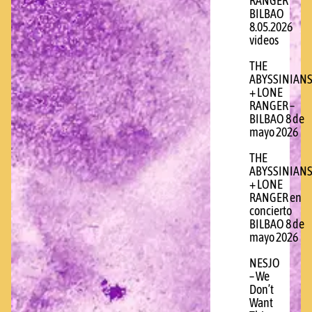
RANGER
BILBAO
8.05.2026
videos
THE
ABYSSINIAN
+ LONE
RANGER –
BILBAO 8 de
mayo 2026
THE
ABYSSINIAN
+ LONE
RANGER en
concierto
BILBAO 8 de
mayo 2026
NESJO
– We
Don’t
Want