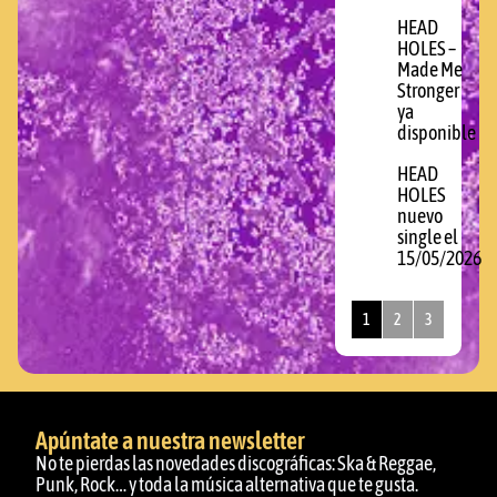
HEAD
HOLES –
Made Me
Stronger
ya
disponible
HEAD
HOLES
nuevo
single el
15/05/2026
1
2
3
Apúntate a nuestra newsletter
No te pierdas las novedades discográficas: Ska & Reggae,
Punk, Rock… y toda la música alternativa que te gusta.