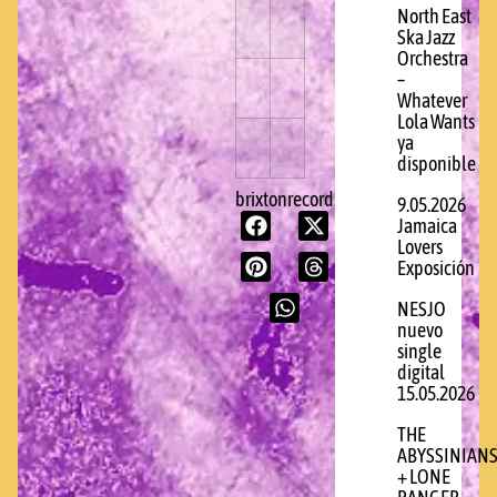
North East
Ska Jazz
Orchestra
–
Whatever
Lola Wants
ya
disponible
brixtonrecords.com
9.05.2026
Jamaica
Lovers
Exposición
NESJO
nuevo
single
digital
15.05.2026
THE
ABYSSINIAN
+ LONE