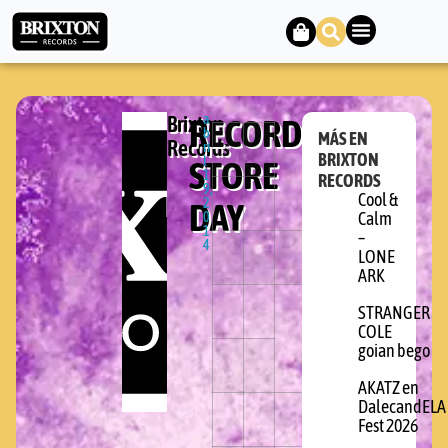
Brixton
RECORD
a
b
MÁS EN
Records
ri
BRIXTON
STORE
l
1
RECORDS
9,
Cool &
DAY
2
0
Calm
1
–
4
LONE
ARK
STRANGER
COLE
goian bego
AKATZ en
DalecandELA
Fest 2026