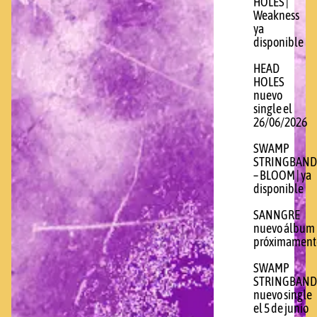
HOLES |
Weakness
ya
disponible
HEAD
HOLES
nuevo
single el
26/06/2026
SWAMP
STRINGBAND
– BLOOM | ya
disponible
SANNGRE
nuevo álbum
próximament
SWAMP
STRINGBAND
nuevo single
el 5 de junio