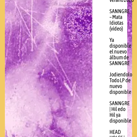
verano 2026
SANNGRE
– Mata
Idiotas
(vídeo)
Ya
disponible
el nuevo
álbum de
SANNGRE
Jodiendolo
Todo LP de
nuevo
disponible
SANNGRE
| Hil edo
Hil ya
disponible
HEAD