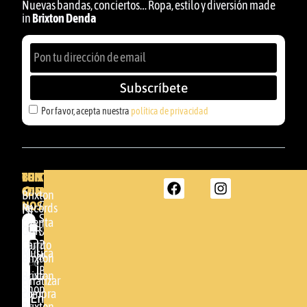
Nuevas bandas, conciertos… Ropa, estilo y diversión made
in
Brixton Denda
Subscríbete
Por favor, acepta nuestra
política de privacidad
BRIXTON
TU
CONTACTA
CUENTA
CON
BRIXTON
Brixton
NOSOTROS
DENDA -
Records
Mi
SHOP
cuenta
Por
GBR
Somera
24
Carrito
favor,
Música
48005 -
Brixton
acepta
BILBAO
Brixton
nuestra
Finalizar
Shop
(+34)
compra
política de
Enviar
94