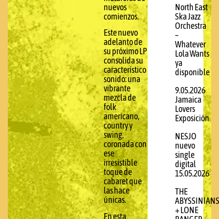
nuevos
North East
comienzos.
Ska Jazz
Orchestra
Este nuevo
–
adelanto de
Whatever
su próximo LP
Lola Wants
consolida su
ya
característico
disponible
sonido: una
vibrante
9.05.2026
mezcla de
Jamaica
folk
Lovers
americano,
Exposición
country y
swing,
NESJO
coronada con
nuevo
ese
single
irresistible
digital
toque de
15.05.2026
cabaret que
las hace
THE
únicas.
ABYSSINIAN
+ LONE
En esta