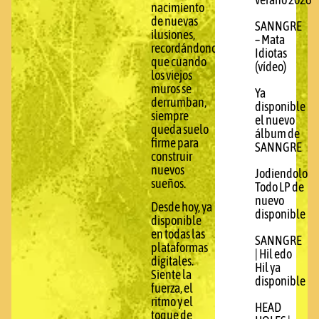
verano 2026
nacimiento
de nuevas
SANNGRE
ilusiones,
– Mata
recordándonos
Idiotas
que cuando
(vídeo)
los viejos
muros se
Ya
derrumban,
disponible
siempre
el nuevo
queda suelo
álbum de
firme para
SANNGRE
construir
nuevos
Jodiendolo
sueños.
Todo LP de
nuevo
Desde hoy, ya
disponible
disponible
en todas las
SANNGRE
plataformas
| Hil edo
digitales.
Hil ya
Siente la
disponible
fuerza, el
ritmo y el
HEAD
toque de