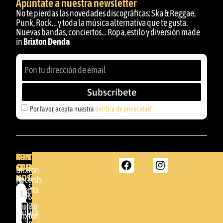
Apúntate a nuestra newsletter
No te pierdas las novedades discográficas: Ska & Reggae,
Punk, Rock… y toda la música alternativa que te gusta.
Nuevas bandas, conciertos… Ropa, estilo y diversión made
in
Brixton Denda
Subscríbete
Por favor, acepta nuestra
política de privacidad
BRIXTON
TU
CONTACTA
CUENTA
CON
BRIXTON
Brixton
NOSOTROS
DENDA -
Records
Mi
SHOP
cuenta
Por
GBR
Somera
24
Carrito
favor,
Música
48005 -
Brixton
acepta