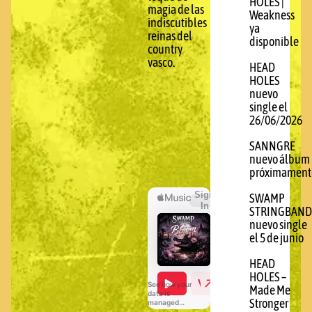
HOLES |
magia de las
Weakness
indiscutibles
ya
reinas del
disponible
country
vasco.
HEAD
HOLES
nuevo
single el
26/06/2026
SANNGRE
nuevo álbum
próximament
SWAMP
STRINGBAND
nuevo single
el 5 de junio
HEAD
HOLES –
Made Me
Stronger