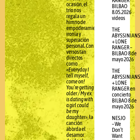
RANGER
ocasión, el
BILBAO
trío nos
8.05.2026
regala un
videos
himno de
empoderamiento,
THE
ironía y
ABYSSINIAN
superación
+ LONE
personal. Con
RANGER –
versos tan
BILBAO 8 de
directos
mayo 2026
como
«Everyday I
THE
tell myself,
ABYSSINIAN
come on!
+ LONE
You’re getting
RANGER en
older / My ex
concierto
is dating with
BILBAO 8 de
a girl could
mayo 2026
be my
daughter»
, la
NESJO
canción
– We
aborda el
Don’t
desamor
Want