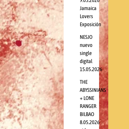
9.05.2026
Jamaica
Lovers
Exposición
NESJO
nuevo
single
digital
15.05.2026
THE
ABYSSINIANS
+ LONE
RANGER
BILBAO
8.05.2026