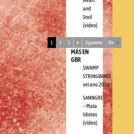
Heart
and
Soul
(vídeo)
1
2
3
4
Siguiente
Fin
MÁS EN
GBR
SWAMP
STRINGBAND
verano 2026
SANNGRE
– Mata
Idiotas
(vídeo)