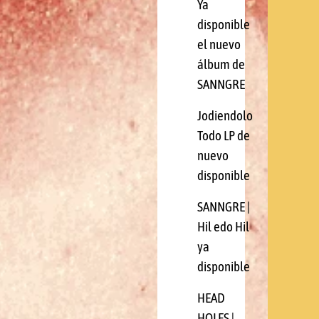
Ya
disponible
el nuevo
álbum de
SANNGRE
Jodiendolo
Todo LP de
nuevo
disponible
SANNGRE |
Hil edo Hil
ya
disponible
HEAD
HOLES |