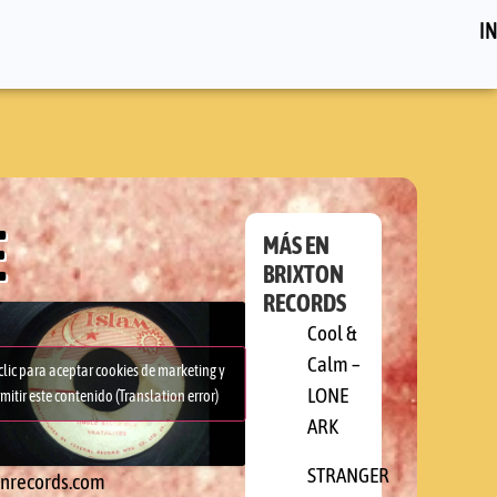
IN
E
MÁS EN
BRIXTON
RECORDS
Cool &
Calm –
clic para aceptar cookies de marketing y
LONE
mitir este contenido (Translation error)
ARK
STRANGER
onrecords.com