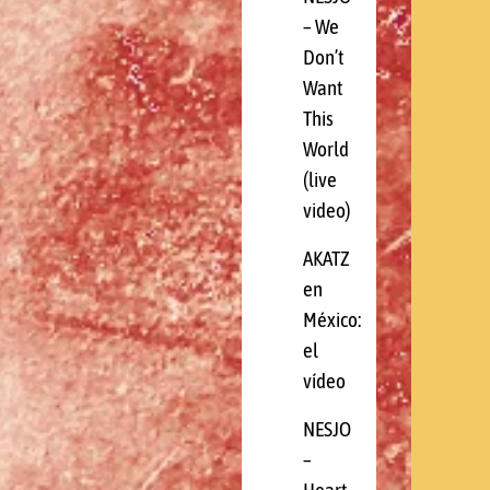
– We
Don’t
Want
This
World
(live
video)
AKATZ
en
México:
el
vídeo
NESJO
–