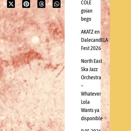
COLE
goian
bego
AKATZ en
DalecandELA
Fest 2026
North East
Ska Jazz
Orchestra
–
Whatever
Lola
Wants ya
disponible