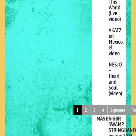
This
World
(live
video)
AKATZ
en
México:
el
vídeo
NESJO
–
Heart
and
Soul
(vídeo)
1
2
3
4
Siguiente
Fi
MÁS EN GBR
SWAMP
STRINGBAND