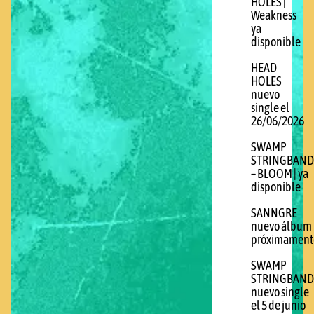
HOLES |
Weakness
ya
disponible
HEAD
HOLES
nuevo
single el
26/06/2026
SWAMP
STRINGBAND
– BLOOM | ya
disponible
SANNGRE
nuevo álbum
próximament
SWAMP
STRINGBAND
nuevo single
el 5 de junio