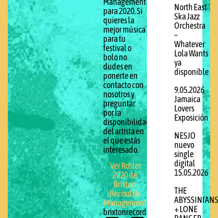
Management
North East
para 2020. Si
Ska Jazz
quieres la
Orchestra
mejor música
–
para tu
Whatever
festival o
Lola Wants
bolo no
ya
dudes en
disponible
ponerte en
contacto con
9.05.2026
nosotros y
Jamaica
preguntar
Lovers
por la
Exposición
disponibilidad
del artista en
NESJO
el que estás
nuevo
interesado.
single
digital
Ver Roster
15.05.2026
2020 de
Brixton
THE
Records &
ABYSSINIAN
Management
+ LONE
brixtonrecords.com