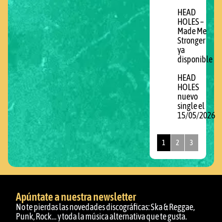
HEAD
HOLES –
Made Me
Stronger
ya
disponible
HEAD
HOLES
nuevo
single el
15/05/2026
1
2
3
Apúntate a nuestra newsletter
No te pierdas las novedades discográficas: Ska & Reggae,
Punk, Rock… y toda la música alternativa que te gusta.