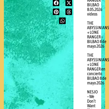
RANGER
BILBAO
8.05.2026
videos
THE
ABYSSINIAN
+ LONE
RANGER –
BILBAO 8 de
mayo 2026
THE
ABYSSINIAN
+ LONE
RANGER en
concierto
BILBAO 8 de
mayo 2026
NESJO
– We
Don’t
Want