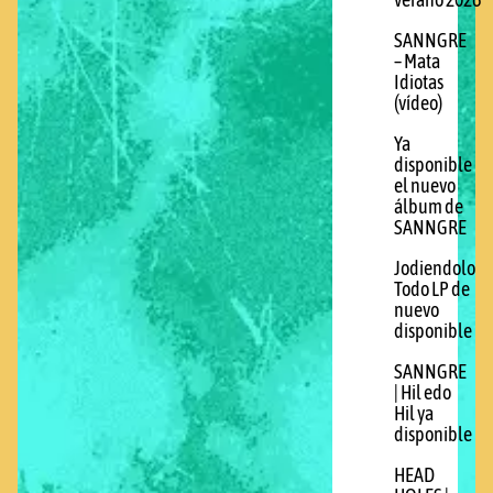
verano 2026
SANNGRE
– Mata
Idiotas
(vídeo)
Ya
disponible
el nuevo
álbum de
SANNGRE
Jodiendolo
Todo LP de
nuevo
disponible
SANNGRE
| Hil edo
Hil ya
disponible
HEAD