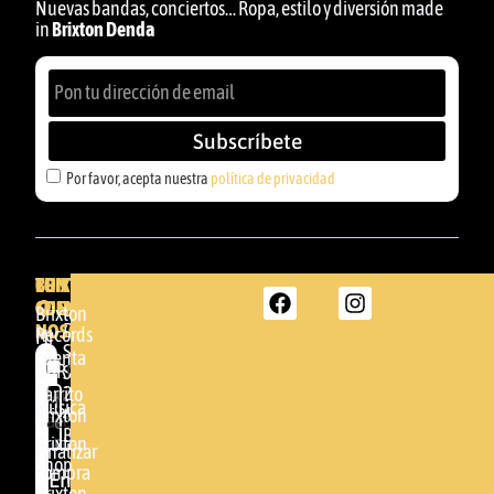
Nuevas bandas, conciertos… Ropa, estilo y diversión made
in
Brixton Denda
Subscríbete
Por favor, acepta nuestra
política de privacidad
BRIXTON
TU
CONTACTA
CUENTA
CON
BRIXTON
Brixton
NOSOTROS
DENDA -
Records
Mi
SHOP
cuenta
Por
GBR
Somera
24
Carrito
favor,
Música
48005 -
Brixton
acepta
BILBAO
Brixton
nuestra
Finalizar
Shop
(+34)
compra
política de
Enviar
94