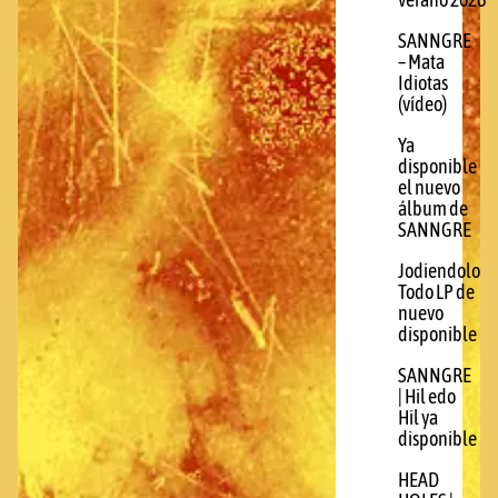
verano 2026
SANNGRE
– Mata
Idiotas
(vídeo)
Ya
disponible
el nuevo
álbum de
SANNGRE
Jodiendolo
Todo LP de
nuevo
disponible
SANNGRE
| Hil edo
Hil ya
disponible
HEAD