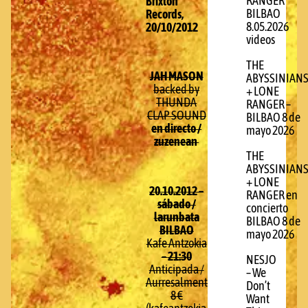
RANGER
Brixton
BILBAO
Records,
8.05.2026
20/10/2012
videos
THE
JAH MASON
ABYSSINIAN
backed by
+ LONE
THUNDA
RANGER –
CLAP SOUND
BILBAO 8 de
en directo /
mayo 2026
zuzenean
THE
ABYSSINIAN
+ LONE
20.10.2012 –
RANGER en
sábado /
concierto
larunbata
BILBAO 8 de
BILBAO
mayo 2026
Kafe Antzokia
–
21:30
NESJO
Anticipada /
– We
Aurresalmenta:
Don’t
8 €
Want