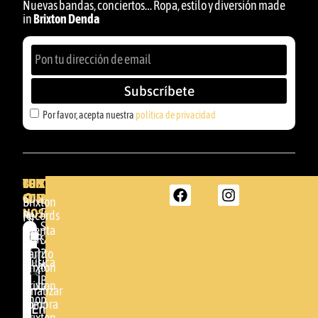
Nuevas bandas, conciertos… Ropa, estilo y diversión made
in
Brixton Denda
Subscríbete
Por favor, acepta nuestra
política de privacidad
BRIXTON
TU
CONTACTA
CUENTA
CON
BRIXTON
Brixton
NOSOTROS
DENDA -
Records
Mi
SHOP
cuenta
Por
GBR
Somera
24
Carrito
favor,
Música
48005 -
Brixton
acepta
BILBAO
Brixton
nuestra
Finalizar
Shop
(+34)
compra
política de
Enviar
94