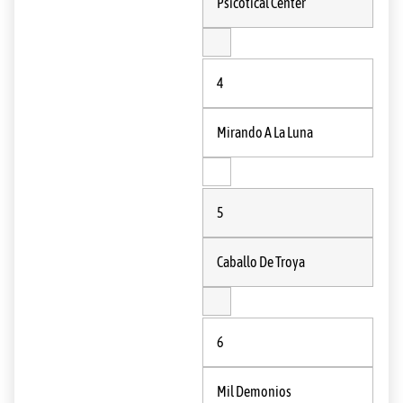
Psicótical Center
4
Mirando A La Luna
5
Caballo De Troya
6
Mil Demonios