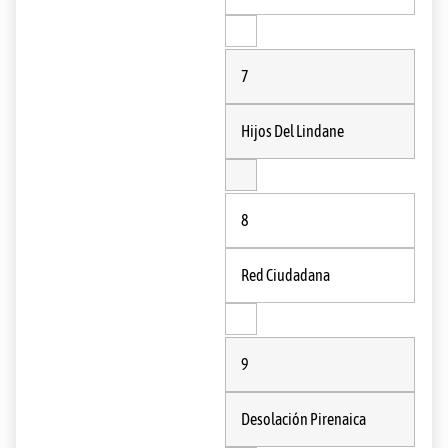
7
Hijos Del Lindane
8
Red Ciudadana
9
Desolación Pirenaica