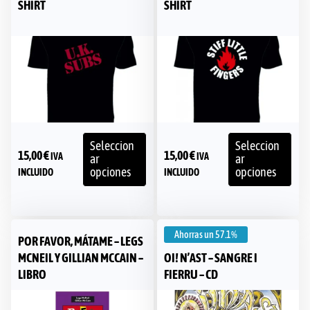
SHIRT
SHIRT
Seleccion
Seleccion
15,00
€
15,00
€
IVA
IVA
ar
ar
opciones
opciones
INCLUIDO
INCLUIDO
Ahorras un
57.1%
POR FAVOR, MÁTAME – LEGS
MCNEIL Y GILLIAN MCCAIN –
OI! N’AST – SANGRE I
LIBRO
FIERRU – CD