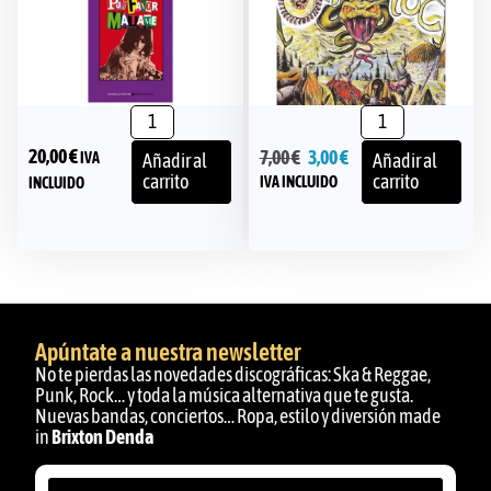
20,00
€
7,00
€
3,00
€
IVA
Añadir al
Añadir al
carrito
carrito
IVA INCLUIDO
INCLUIDO
Apúntate a nuestra newsletter
No te pierdas las novedades discográficas: Ska & Reggae,
Punk, Rock… y toda la música alternativa que te gusta.
Nuevas bandas, conciertos… Ropa, estilo y diversión made
in
Brixton Denda