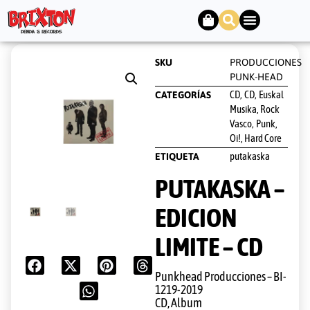
SKU
PRODUCCIONES
PUNK-HEAD
CD
CD
Euskal
CATEGORÍAS
,
,
Musika, Rock
Vasco
Punk,
,
Oi!, Hard Core
putakaska
ETIQUETA
PUTAKASKA –
EDICION
LIMITE – CD
Punkhead Producciones ‎– BI-
1219-2019
CD, Album