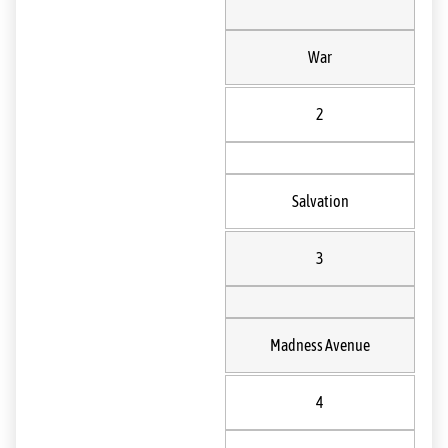
War
2
Salvation
3
Madness Avenue
4