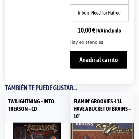
Inborn Need For Hatred
10,00
€
IVA incluido
Hay existencias
Añadir al carrito
TAMBIÉN TE PUEDE GUSTAR...
TWILIGHTNING – INTO
FLAMIN’ GROOVIES -I’LL
TREASON – CD
HAVE A BUCKET OF BRAINS –
10″