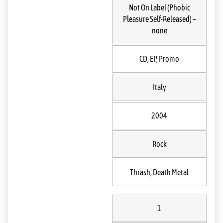
Not On Label (Phobic
Pleasure Self-Released) –
none
CD, EP, Promo
Italy
2004
Rock
Thrash, Death Metal
1