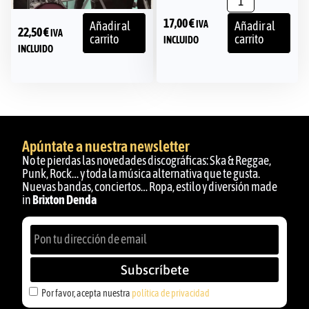
17,00
€
IVA
Añadir al
Añadir al
22,50
€
IVA
carrito
carrito
INCLUIDO
INCLUIDO
Apúntate a nuestra newsletter
No te pierdas las novedades discográficas: Ska & Reggae,
Punk, Rock… y toda la música alternativa que te gusta.
Nuevas bandas, conciertos… Ropa, estilo y diversión made
in
Brixton Denda
Subscríbete
Por favor, acepta nuestra
política de privacidad