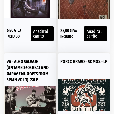
6,80
€
25,00
€
IVA
Añadir al
Añadir al
IVA
carrito
carrito
INCLUIDO
INCLUIDO
VA – ALGO SALVAJE
PORCO BRAVO – SOMOS – LP
(UNTAMED 60S BEAT AND
GARAGE NUGGETS FROM
SPAIN VOL.3)- 2XLP