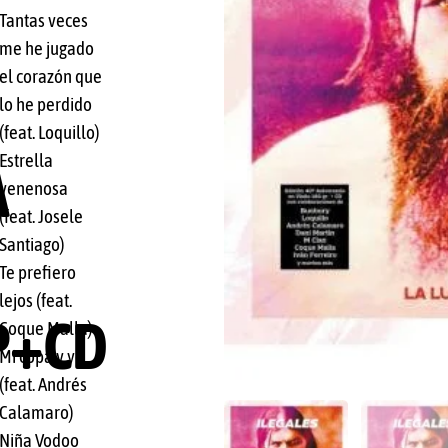
Tantas veces
me he jugado
el corazón que
lo he perdido
(feat. Loquillo)
Estrella
A
venenosa
(feat. Josele
Santiago)
Te prefiero
lejos (feat.
P+CD
Coque Malla)
Mi copa y yo
(feat. Andrés
Calamaro)
Niña Vodoo