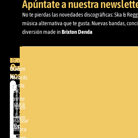
Apúntate a nuestra newslett
No te pierdas las novedades discográficas: Ska & Regg
música alternativa que te gusta. Nuevas bandas, conci
diversión made in
Brixton Denda
BRIXTON
TU
CONTACTA
CUENTA
CON
BRIXTON
Brixton
NOSOTROS
Mi
DENDA -
Records
cuenta
SHOP
Por
GBR
Somera
favor,
Carrito
24
Música
acepta
Brixton
48005 -
nuestra
Brixton
BILBAO
Finalizar
política de
Enviar
Shop
compra
privacidad
(+34)
Brixton