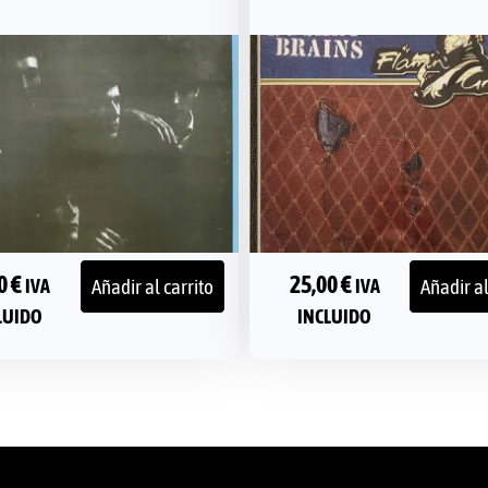
00
€
25,00
€
Añadir al carrito
Añadir al
IVA
IVA
LUIDO
INCLUIDO