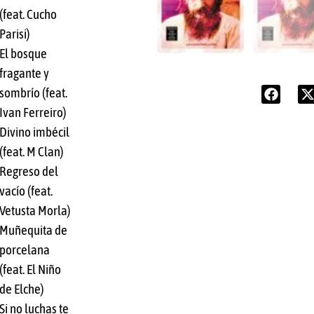
(feat. Cucho
Parisi)
El bosque
fragante y
sombrío (feat.
Ivan Ferreiro)
Divino imbécil
(feat. M Clan)
Regreso del
vacío (feat.
Vetusta Morla)
Muñequita de
porcelana
(feat. El Niño
de Elche)
Si no luchas te