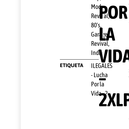
POR
Mod
Revival,
80's,
LA
Garage
Revival,
VID
Indie
ETIQUETA
ILEGALES
–
- Lucha
Por la
2XL
Vida - 2