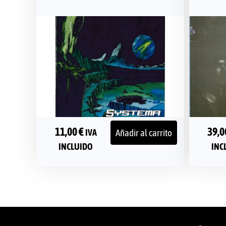
11,00
€
39,
Añadir al carrito
IVA
INCLUIDO
INC