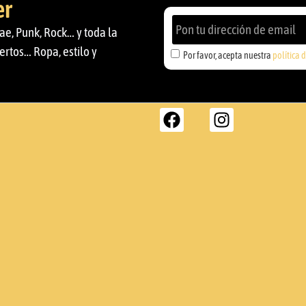
er
ae, Punk, Rock… y toda la
ertos… Ropa, estilo y
Por favor, acepta nuestra
política 