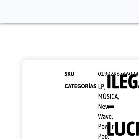
ILE
SKU
0190296366024
CATEGORÍAS
LP
,
MÚSICA
–
,
New
Wave,
LUC
Power
Pop,