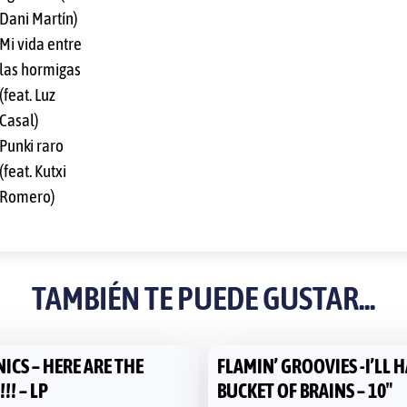
Dani Martín)
Mi vida entre
las hormigas
(feat. Luz
Casal)
Punki raro
(feat. Kutxi
Romero)
TAMBIÉN TE PUEDE GUSTAR...
ICS – HERE ARE THE
FLAMIN’ GROOVIES -I’LL H
!! – LP
BUCKET OF BRAINS – 10″