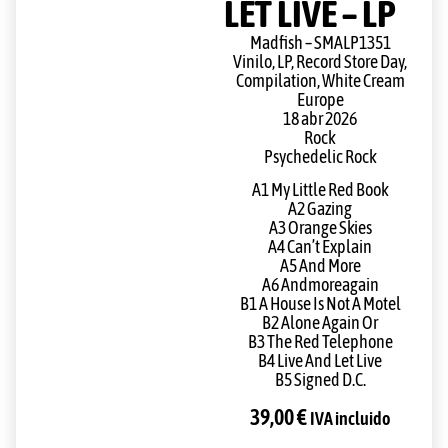
LET LIVE – LP
Madfish – SMALP1351
Vinilo, LP, Record Store Day,
Compilation, White Cream
Europe
18 abr 2026
Rock
Psychedelic Rock
A1 My Little Red Book
A2 Gazing
A3 Orange Skies
A4 Can’t Explain
A5 And More
A6 Andmoreagain
B1 A House Is Not A Motel
B2 Alone Again Or
B3 The Red Telephone
B4 Live And Let Live
B5 Signed D.C.
39,00
€
IVA incluido