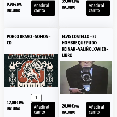
39,00
€
IVA
9,90
€
IVA
Añadir al
Añadir al
INCLUIDO
carrito
carrito
INCLUIDO
PORCO BRAVO – SOMOS –
ELVIS COSTELLO – EL
CD
HOMBRE QUE PUDO
REINAR – VALIÑO , XAVIER –
LIBRO
12,00
€
IVA
20,00
€
IVA
Añadir al
Añadir al
INCLUIDO
carrito
carrito
INCLUIDO