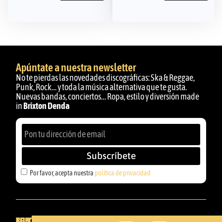
Apúntate a nuestra newsletter
No te pierdas las novedades discográficas: Ska & Reggae,
Punk, Rock… y toda la música alternativa que te gusta.
Nuevas bandas, conciertos… Ropa, estilo y diversión made
in
Brixton Denda
Subscríbete
Por favor, acepta nuestra
política de privacidad
BRIXTON
TU
CONTACTA