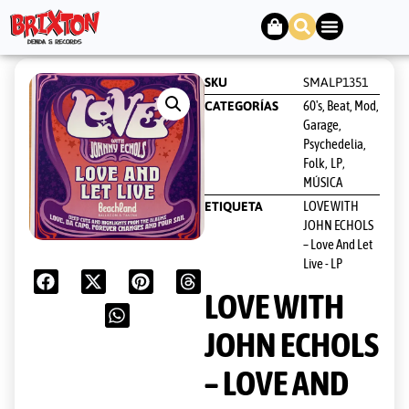
SKU
SMALP1351
60's, Beat, Mod,
CATEGORÍAS
Garage,
Psychedelia,
Folk
LP
,
,
MÚSICA
LOVE WITH
ETIQUETA
JOHN ECHOLS
– Love And Let
Live - LP
LOVE WITH
JOHN ECHOLS
– LOVE AND