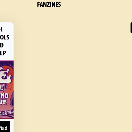
FANZINES
H
HOLS
ND
 LP
ñad