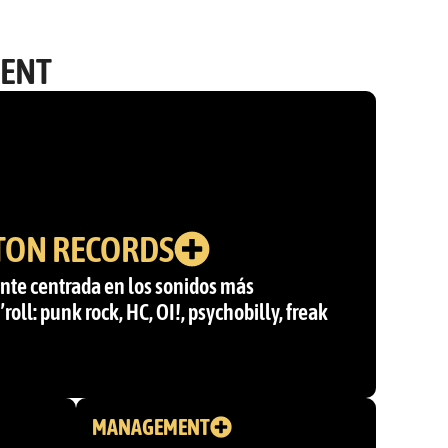
MENT
TON RECORDS
nte centrada en los sonidos más
oll: punk rock, HC, OI!, psychobilly, freak
MANAGEMENT