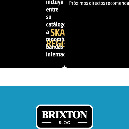
incluye
Próximos directos recomend
entre
su
catálogo
SKA &
a
renombradas
REGGAE
bandas
internacionales.