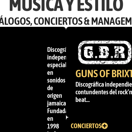
MÚSICA Y ESTILO
ÁLOGOS, CONCIERTOS & MANAGE
Discográfica
independiente
especializada
GUNS OF BRIX
en
sonidos
Discográfica independie
de
contundentes del rock’n’r
origen
beat…
jamaicano.
Fundada
en
CONCIERTOS
1998