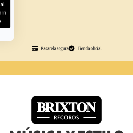
 al
arri
o
Pasarela segura
Tienda oficial