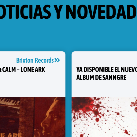
OTICIAS Y NOVEDAD
Brixton Records
& CALM – LONE ARK
YA DISPONIBLE EL NUEV
ÁLBUM DE SANNGRE