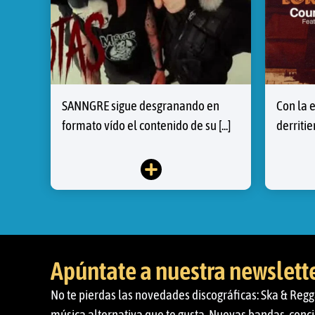
SANNGRE sigue desgranando en
Con la 
formato vído el contenido de su [...]
derritien
Apúntate a nuestra newslett
No te pierdas las novedades discográficas: Ska & Regg
música alternativa que te gusta. Nuevas bandas, conci