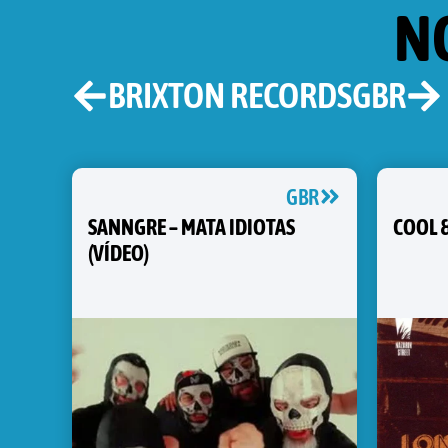
N
BRIXTON RECORDS
GBR
GBR
SANNGRE – MATA IDIOTAS
COOL 
(VÍDEO)