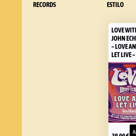
RECORDS
ESTILO
LOVE WIT
JOHN EC
– LOVE A
LET LIVE –
A
39,00
€