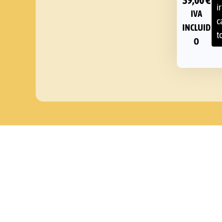
ir
IVA
c
INCLUID
t
O