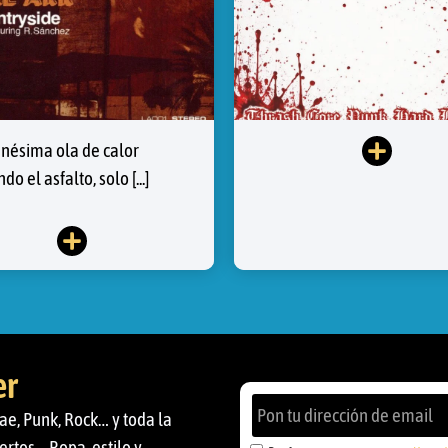
enésima ola de calor
do el asfalto, solo [...]
er
ae, Punk, Rock… y toda la
ertos… Ropa, estilo y