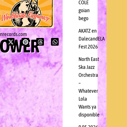
COLE
goian
bego
AKATZ en
onrecords.com
LOWER
DalecandELA
Fest 2026
North East
Ska Jazz
Orchestra
–
Whatever
Lola
Wants ya
disponible