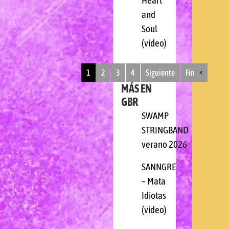
Heart
and
Soul
(vídeo)
1
2
3
4
Siguiente
Fin
MÁS EN
GBR
SWAMP
STRINGBAND
verano 2026
SANNGRE
– Mata
Idiotas
(vídeo)