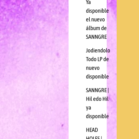
Ya
disponible
el nuevo
álbum de
SANNGRE
Jodiendolo
Todo LP de
nuevo
disponible
SANNGRE |
Hil edo Hil
ya
disponible
HEAD
HOLES |