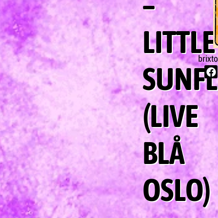
–
LITTLE
brixt
SUNF
(LIVE
BLÅ
OSLO)