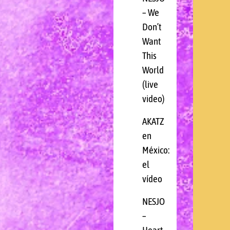
– We
Don’t
Want
This
World
(live
video)
AKATZ
en
México:
el
vídeo
NESJO
–