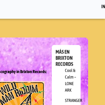
IN
MÁS EN
BRIXTON
RECORDS
Cool &
scography in Brixton Records:
Calm –
M
LONE
ARK
STRANGER