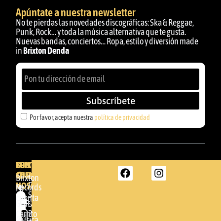
Apúntate a nuestra newsletter
No te pierdas las novedades discográficas: Ska & Reggae,
Punk, Rock… y toda la música alternativa que te gusta.
Nuevas bandas, conciertos… Ropa, estilo y diversión made
in
Brixton Denda
Subscríbete
Por favor, acepta nuestra
política de privacidad
BRIXTON
TU
CONTACTA
CUENTA
CON
BRIXTON
Brixton
NOSOTROS
DENDA -
Records
Mi
SHOP
cuenta
Por
GBR
Somera
24
Carrito
favor,
Música