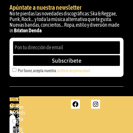
Apúntate a nuestra newsletter
No te pierdas las novedades discográficas: Ska & Reggae,
Punk, Rock… y toda la música alternativa que te gusta.
Nuevas bandas, conciertos… Ropa, estilo y diversión made
in
Brixton Denda
Subscríbete
Por favor, acepta nuestra
política de privacidad
BRIXTON
TU
CONTACTA
CUENTA
CON
BRIXTON
Brixton
NOSOTROS
DENDA -
Records
Mi
SHOP
cuenta
Por
GBR
Somera
24
Carrito
favor,
Música