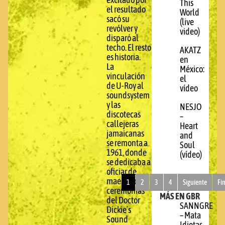
This
el resultado
World
sacó su
(live
revólver y
video)
disparó al
techo. El resto
AKATZ
es historia.
en
La
México:
vinculación
el
de U-Roy al
vídeo
soundsystem
y las
NESJO
discotecas
–
callejeras
Heart
jamaicanas
and
se remonta a
Soul
1961, donde
(vídeo)
se dedicaba a
oficiar de
maestro de
1
2
3
4
Siguiente
Fi
ceremonias
MÁS EN GBR
del Doctor
SANNGRE
Dickie´s
– Mata
Sound