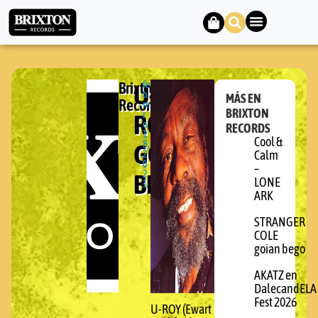
Brixton
U-
fe
b
MÁS EN
Records
re
BRIXTON
ROY
r
o
RECORDS
1
Cool &
GOIAN
8,
2
Calm
0
–
BEGO
2
LONE
1
ARK
STRANGER
COLE
goian bego
AKATZ en
DalecandELA
Fest 2026
U-ROY (Ewart