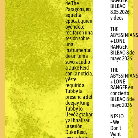
RANGER
de The
BILBAO
Paragons, en
8.05.2026
aquella
videos
época), quién
oyéndole
THE
recitar en una
ABYSSINIAN
sesión sobre
+ LONE
una
RANGER –
instrumental
BILBAO 8 de
de un tema
mayo 2026
suyo, acudió
a Duke Reid
THE
con la noticia,
ABYSSINIAN
y éste
+ LONE
requirió a
RANGER en
Tubby la
concierto
presencia del
BILBAO 8 de
deejay. King
mayo 2026
Tubby lo
llevó a grabar
NESJO
y al finalizar
– We
la sesión,
Don’t
Duke Reid,
Want
excitado por