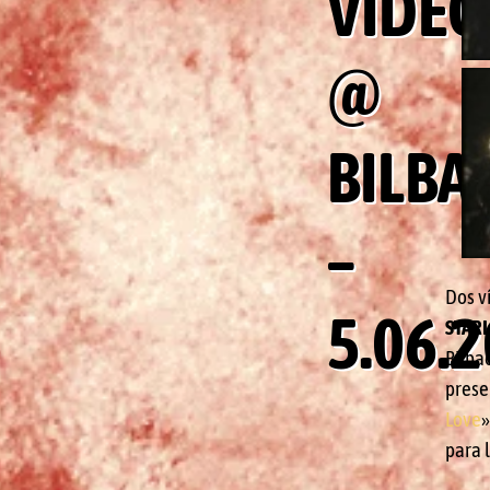
VÍDEO
@
BILBA
–
Dos v
5.06.
STARL
Bilbao
prese
Love
»
para l