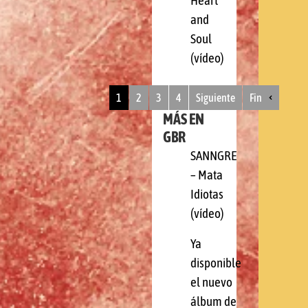
Heart
and
Soul
(vídeo)
1
2
3
4
Siguiente
Fin
MÁS EN
GBR
SANNGRE
– Mata
Idiotas
(vídeo)
Ya
disponible
el nuevo
álbum de