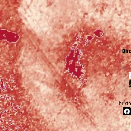
Dis
brixt