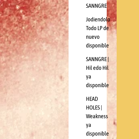
SANNGRE
Jodiendolo
Todo LP de
nuevo
disponible
SANNGRE |
Hil edo Hil
ya
disponible
HEAD
HOLES |
Weakness
ya
disponible