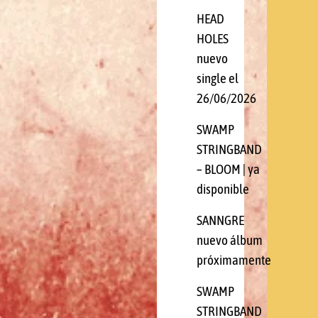
HEAD
HOLES
nuevo
single el
26/06/2026
SWAMP
STRINGBAND
– BLOOM | ya
disponible
SANNGRE
nuevo álbum
próximamente
SWAMP
STRINGBAND