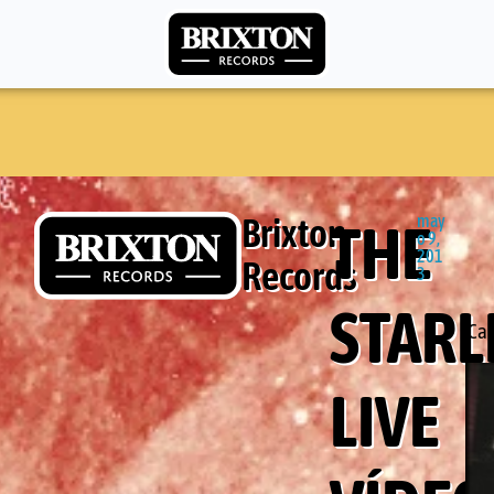
Brixton
may
THE
o 9,
201
Records
3
STARL
Car
LIVE