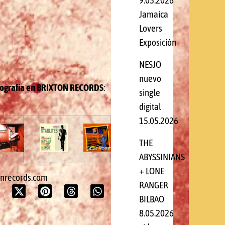
9.05.2026
Jamaica
Lovers
Exposición
NESJO
nuevo
cografía en BRIXTON RECORDS
:
single
digital
15.05.2026
THE
ABYSSINIANS
+ LONE
onrecords.com
RANGER
BILBAO
8.05.2026