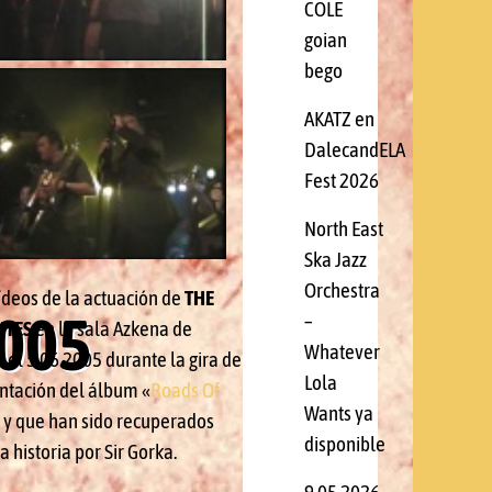
S
COLE
goian
bego
AKATZ en
O
DalecandELA
Fest 2026
North East
Ska Jazz
Orchestra
ídeos de la actuación de
THE
2005
–
ITES
en la sala Azkena de
Whatever
 el 5.06.2005 durante la gira de
Lola
ntación del álbum «
Roads Of
Wants ya
 y que han sido recuperados
disponible
a historia por Sir Gorka.