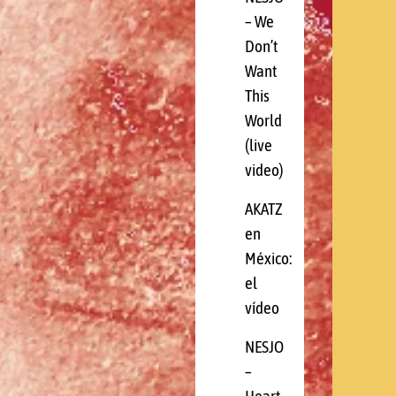
– We
Don’t
Want
This
World
(live
video)
AKATZ
en
México:
el
vídeo
NESJO
–