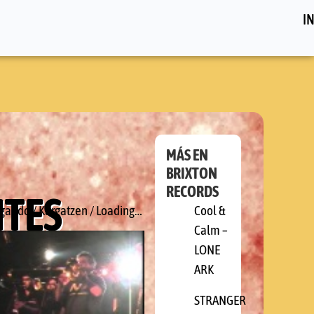
IN
MÁS EN
BRIXTON
RECORDS
ITES
Cool &
gando / Kargatzen / Loading…
Calm –
LONE
ARK
STRANGER