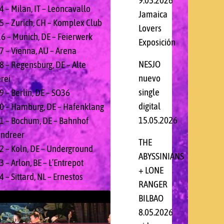
9.05.2026
4 – Milan, IT – Leoncavallo
Jamaica
5 – Zurich, CH – Komplex Club
Lovers
6 – Munich, DE – Feierwerk
Exposición
7 – Vienna, AU – Arena
NESJO
8 – Regensburg, DE – Alte
nuevo
rei
single
9 – Berlin, DE – SO36
digital
0 – Hamburg, DE – Hafenklang
15.05.2026
1 – Bochum, DE – Bahnhof
ndreer
THE
2 – Koln, DE – Underground
ABYSSINIANS
 – Arlon, BE – L’Entrepot
+ LONE
 – Sittard, NL – Ernestos
RANGER
BILBAO
8.05.2026