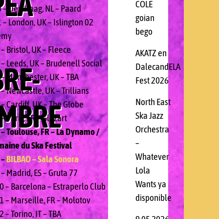
PEA
COLE
0 – Den Haag, NL – Paard
goian
 – London, UK – Islington 02
bego
emy
– Bristol, UK – Fleece
AKATZ en
 – Leeds, UK – Brudenell Social
RE-
DalecandELA
 – Manchester, UK – TBA
Fest 2026
– Newcastle, UK – Trillians
North East
EMBRE
– Cardiff, UK – The Globe
Ska Jazz
– Paris, FR – Glazart
Orchestra
 – Toulouse, FR – La Dynamo /
–
maine du Ska Festival
Whatever
 –
BILBAO – Sala Sonora
Lola
– Madrid, ES – Gruta 77
Wants ya
0 – Barcelona – Estraperlo Club
disponible
1 – Marseille, FR – Molotov
 – Torino, IT – TBA