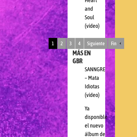
Heart
and
Soul
(vídeo)
1
2
3
4
Siguiente
Fin
MÁS EN
GBR
SANNGRE
– Mata
Idiotas
(vídeo)
Ya
disponible
el nuevo
álbum de