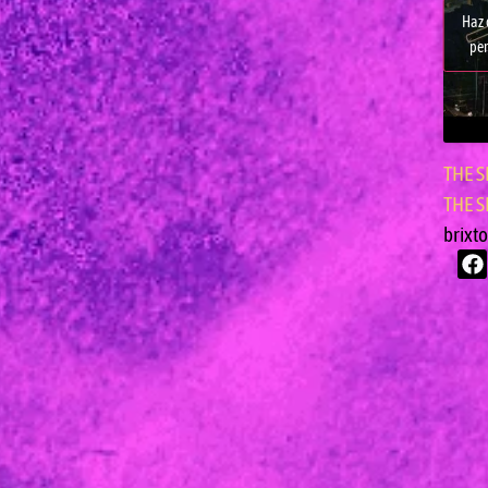
Haz 
per
THE S
THE S
brixt