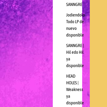
SANNGRE
Jodiendolo
Todo LP de
nuevo
disponible
SANNGRE |
Hil edo Hil
ya
disponible
HEAD
HOLES |
Weakness
ya
disponible