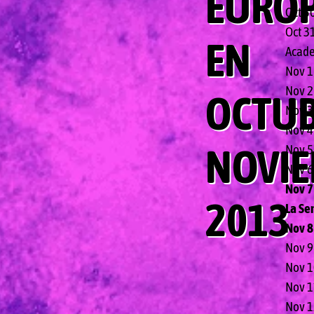
EURO
Oct 3
Oct 31
EN
Acad
Nov 1 
Nov 2
OCTUB
Nov 3
Nov 4 
NOVI
Nov 5 
Nov 6 
Nov 7
2013
La Se
Nov 8
Nov 9 
Nov 1
Nov 1
Nov 12