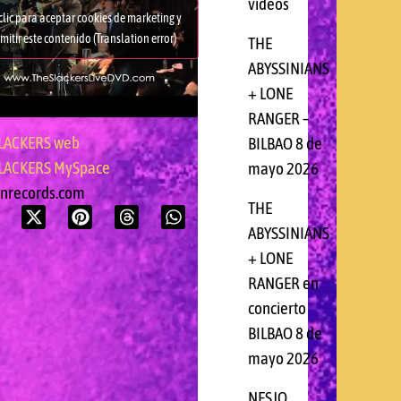
videos
clic para aceptar cookies de marketing y
mitir este contenido (Translation error)
THE
ABYSSINIANS
+ LONE
RANGER –
LACKERS web
BILBAO 8 de
LACKERS MySpace
mayo 2026
onrecords.com
THE
ABYSSINIANS
+ LONE
RANGER en
concierto
BILBAO 8 de
mayo 2026
NESJO