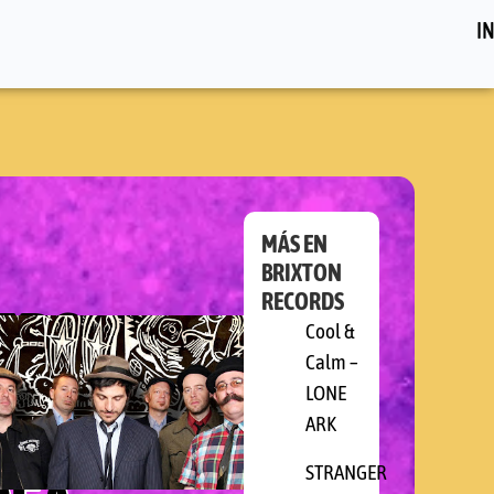
IN
MÁS EN
BRIXTON
RECORDS
ERS:
Cool &
Calm –
LONE
ARK
STRANGER