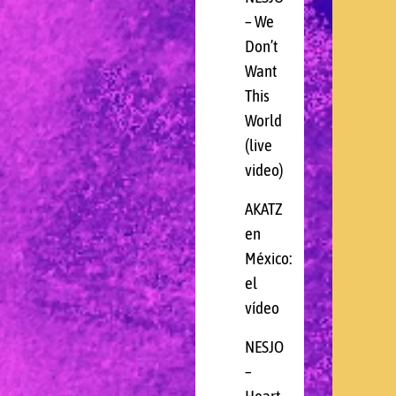
– We
Don’t
Want
This
World
(live
video)
AKATZ
en
México:
el
vídeo
NESJO
–