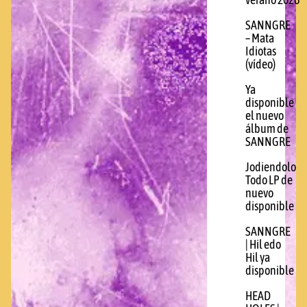
verano 2026
SANNGRE
– Mata
Idiotas
(vídeo)
Ya
disponible
el nuevo
álbum de
SANNGRE
Jodiendolo
Todo LP de
nuevo
disponible
SANNGRE
| Hil edo
Hil ya
disponible
HEAD