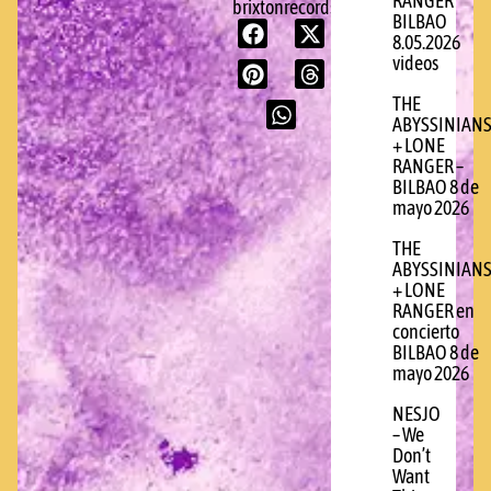
RANGER
brixtonrecords.com
BILBAO
8.05.2026
videos
THE
ABYSSINIAN
+ LONE
RANGER –
BILBAO 8 de
mayo 2026
THE
ABYSSINIAN
+ LONE
RANGER en
concierto
BILBAO 8 de
mayo 2026
NESJO
– We
Don’t
Want