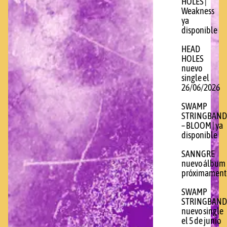
HOLES |
Weakness
ya
disponible
HEAD
HOLES
nuevo
single el
26/06/2026
SWAMP
STRINGBAND
– BLOOM | ya
disponible
SANNGRE
nuevo álbum
próximament
SWAMP
STRINGBAND
nuevo single
el 5 de junio