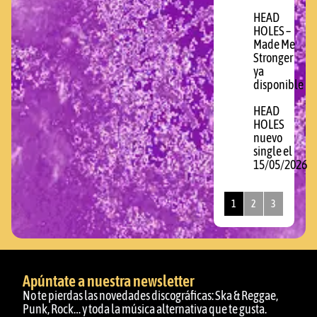
HEAD
HOLES –
Made Me
Stronger
ya
disponible
HEAD
HOLES
nuevo
single el
15/05/2026
1
2
3
Apúntate a nuestra newsletter
No te pierdas las novedades discográficas: Ska & Reggae,
Punk, Rock… y toda la música alternativa que te gusta.