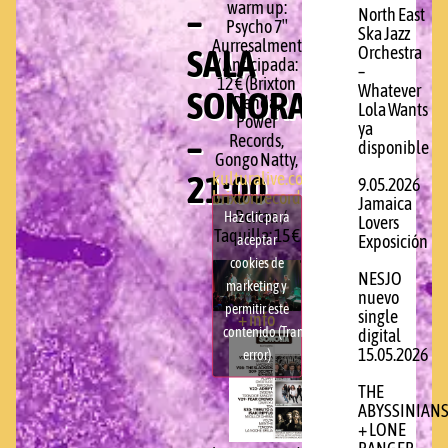
warm up:
–
North East
Psycho 7″
Ska Jazz
Aurresalmenta
SALA
Orchestra
/ Anticipada:
–
12 € (Brixton
Whatever
SONORA
Denda,
Lola Wants
Power
ya
–
Records,
disponible
Gongo Natty,
21:00
kulturalive.com
,
9.05.2026
brixtonrecords.com/denda
)
Jamaica
– Bertan /
Haz clic para
Lovers
Taquilla: 15 €
aceptar
Exposición
cookies de
NESJO
marketing y
nuevo
permitir este
single
+ info
contenido (Translation
digital
15.05.2026
error)
THE
ABYSSINIAN
+ LONE