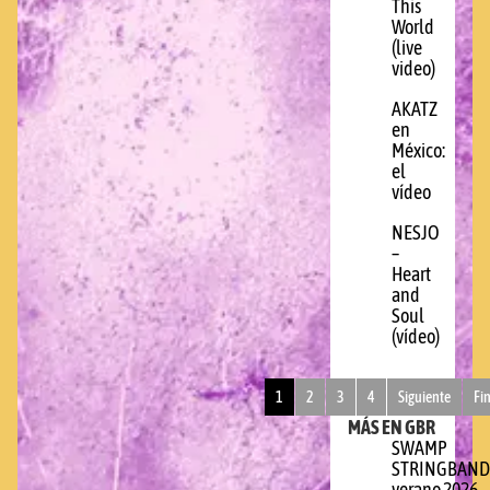
This
World
(live
video)
AKATZ
en
México:
el
vídeo
NESJO
–
Heart
and
Soul
(vídeo)
1
2
3
4
Siguiente
Fi
MÁS EN GBR
SWAMP
STRINGBAND