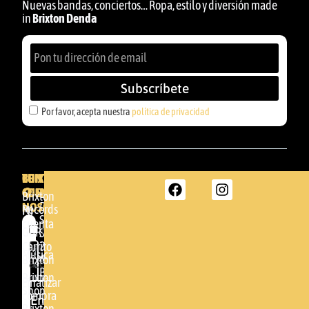
Nuevas bandas, conciertos… Ropa, estilo y diversión made
in
Brixton Denda
Subscríbete
Por favor, acepta nuestra
política de privacidad
BRIXTON
TU
CONTACTA
CUENTA
CON
BRIXTON
Brixton
NOSOTROS
DENDA -
Records
Mi
SHOP
cuenta
Por
GBR
Somera
24
Carrito
favor,
Música
48005 -
Brixton
acepta
BILBAO
Brixton
nuestra
Finalizar
Shop
(+34)
compra
política de
Enviar
94