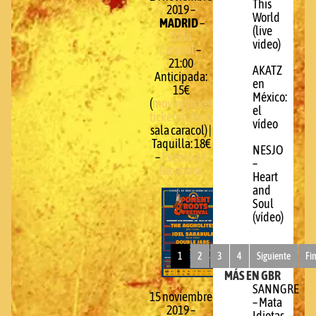
This
2019 –
World
MADRID
–
(live
Sala
video)
Caracol
–
21:00
AKATZ
Anticipada:
en
15€
México:
(
movingtickets.com
,
el
ticketmola.com
,
vídeo
sala caracol) |
Taquilla: 18€
NESJO
–
Evento en
–
Facebook
Heart
and
Soul
(vídeo)
1
2
3
4
Siguiente
Fi
MÁS EN GBR
SANNGRE
15 noviembre
– Mata
2019 –