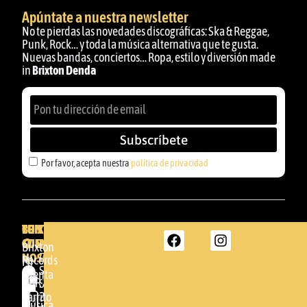
Apúntate a nuestra newsletter
No te pierdas las novedades discográficas: Ska & Reggae,
Punk, Rock… y toda la música alternativa que te gusta.
Nuevas bandas, conciertos… Ropa, estilo y diversión made
in
Brixton Denda
Subscríbete
Por favor, acepta nuestra
política de privacidad
BRIXTON
TU
CONTACTA
CUENTA
CON
BRIXTON
Brixton
NOSOTROS
DENDA -
Records
Mi
SHOP
cuenta
Por
GBR
Somera
24
Carrito
favor,
Música