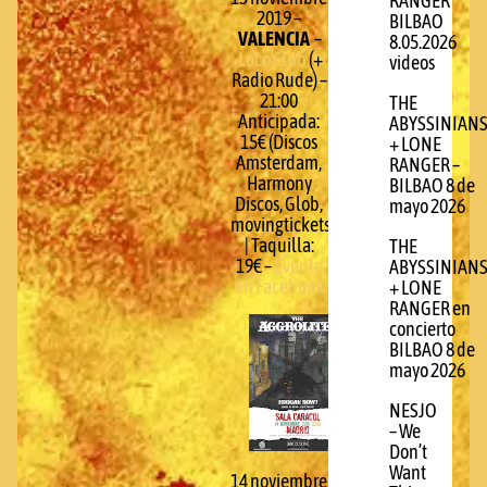
RANGER
2019 –
BILBAO
VALENCIA
–
8.05.2026
Loco Club
(+
videos
Radio Rude) –
21:00
THE
Anticipada:
ABYSSINIAN
15€ (Discos
+ LONE
Amsterdam,
RANGER –
Harmony
BILBAO 8 de
Discos, Glob,
mayo 2026
movingtickets.com)
| Taquilla:
THE
19€ –
Evento
ABYSSINIAN
en Facebook
+ LONE
RANGER en
concierto
BILBAO 8 de
mayo 2026
NESJO
– We
Don’t
Want
14 noviembre