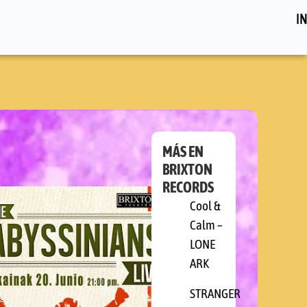
IN
MÁS EN
BRIXTON
RECORDS
INIANS
Cool &
Calm –
LONE
ARK
STRANGER