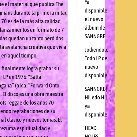
Ya
e el material que publica The
disponible
inians durante la primera mitad
el nuevo
 70 es de la más alta calidad,
álbum de
 lanzamientos en formato de 7
SANNGRE
das quedan un tanto perdidos
 la avalancha creativa que vivía
Jodiendolo
a en aquel tiempo.
Todo LP de
nuevo
o finalmente logra grabar su
disponible
r LP en 1976: “Satta
gana” (a.k.a. “Forward Onto
SANNGRE |
. El disco es una obra maestra
Hil edo Hil
oots reggae de los años 70
ya
yendo regrabaciones de su
disponible
ial clásico y nuevos temas. El
HEAD
 rezuma espiritualidad y
HOLES |
anismo y tiene una gran