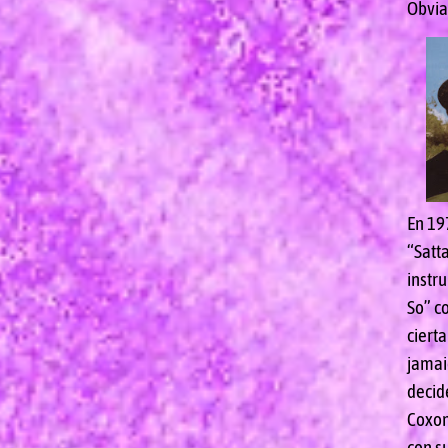
Obvia
En 197
“Satt
instr
So” c
cierta
jamai
decid
Coxon
con su