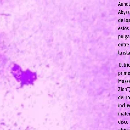
Aunqu
Abyss
de los
estos
pulga
entre
la isl
El trí
prime
Massa
Zion”)
del r
inclu
mater
disco
afric