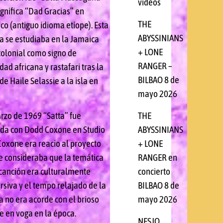
videos
ignifica “Dad Gracias” en
THE
co (antiguo idioma etíope). Esta
ABYSSINIANS
a se estudiaba en la Jamaica
+ LONE
colonial como signo de
RANGER –
dad africana y rastafari tras la
BILBAO 8 de
 de Haile Selassie a la isla en
mayo 2026
THE
rzo de 1969 “Satta” fue
ABYSSINIANS
da con Dodd Coxone en Studio
+ LONE
Coxone era reacio al proyecto
RANGER en
e consideraba que la temática
concierto
 canción era culturalmente
BILBAO 8 de
rsiva y el tempo relajado de la
mayo 2026
 no era acorde con el brioso
e en voga en la época.
NESJO