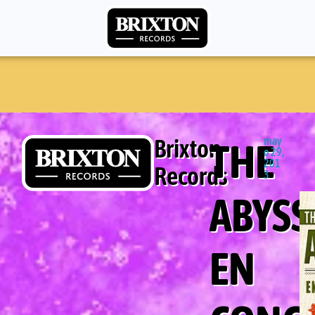
Brixton
may
THE
o 29,
201
Records
3
ABYSS
EN