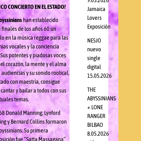
9.05.2026
ICO CONCIERTO EN EL ESTADO!
Jamaica
Lovers
byssinians
han establecido
Exposición
 finales de los años 60 un
o en la música reggae para las
NESJO
ías vocales y la conciencia
nuevo
. Sus potentes y piadosas voces
single
 el corazón, la mente y el alma
digital
 audiencias y su sonido rootical,
15.05.2026
tado con maestría, consigue
THE
cantar y bailar a todos con sus
ABYSSINIANS
ituales temas.
+ LONE
68 Donald Manning, Lynford
RANGER
ng y Bernard Collins formaron
BILBAO
byssinians. Su primera
8.05.2026
sición fue “Satta Massagana”