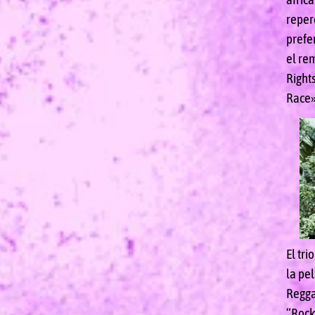
reper
prefe
el re
Rights
Race»
El tri
la pel
Regga
“Rock