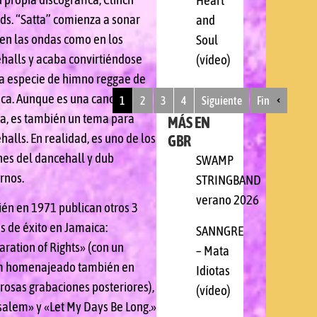
Heart
ds. “Satta” comienza a sonar
and
 en las ondas como en los
Soul
halls y acaba convirtiéndose
(vídeo)
a especie de himno reggae de
ca. Aunque es una canción
1
2
3
4
Siguiente
Fin
ca, es también un tema para
MÁS EN
alls. En realidad, es uno de los
GBR
nes del dancehall y dub
SWAMP
rnos.
STRINGBAND
verano 2026
én en 1971 publican otros 3
s de éxito en Jamaica:
SANNGRE
aration of Rights» (con un
– Mata
m homenajeado también en
Idiotas
osas grabaciones posteriores),
(vídeo)
salem» y «Let My Days Be Long.»