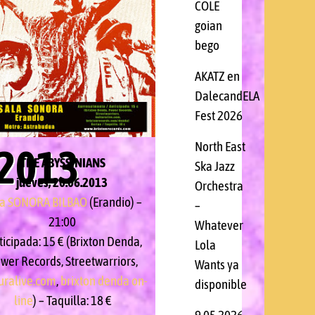
IERTO
COLE
goian
bego
AKATZ en
O
DalecandELA
Fest 2026
North East
.2013
THE ABYSSINIANS
Ska Jazz
jueves, 20.06.2013
Orchestra
la SONORA BILBAO
(Erandio) –
–
21:00
Whatever
icipada: 15 € (Brixton Denda,
Lola
wer Records, Streetwarriors,
Wants ya
uralive.com
,
brixton denda on-
disponible
line
) – Taquilla: 18 €