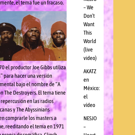
mente, el tema fue un fracaso.
– We
Don’t
Want
This
World
(live
video)
0 el productor Joe Gibbs utiliza
AKATZ
a” para hacer una versión
en
umental bajo el nombre de “A
México:
on The Destroyers. El tema tiene
el
 repercusión en las radios
vídeo
canas y The Abyssinians
en comprarle los masters a
NESJO
e, reeditando el tema en 1971
–
 propia discográfica, Clinch