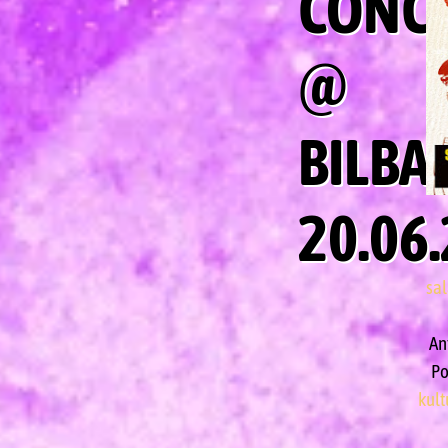
CONC
@
BILBA
20.06
sa
Ant
Po
kult