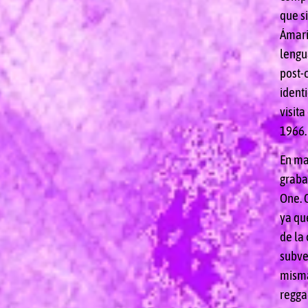
que s
Ámari
lengu
post-
identi
visita
1966.
En ma
graba
One. 
ya qu
de la
subve
misma
regga