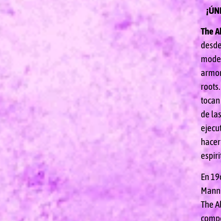
¡ÚN
The A
desde
model
armon
roots
tocan
de las
ejecu
hacer 
espir
En 19
Manni
The A
compo