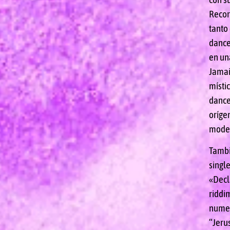
Recor
tanto
dance
en un
Jamai
místi
danceh
oríge
mode
Tambi
single
«Decl
riddi
numer
“Jeru