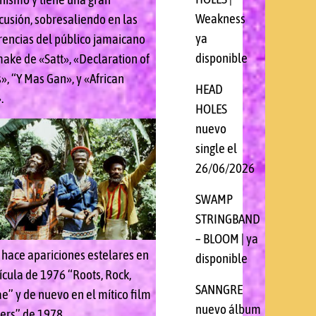
Weakness
cusión, sobresaliendo en las
ya
rencias del público jamaicano
disponible
make de «Satt», «Declaration of
», “Y Mas Gan», y «African
HEAD
.
HOLES
nuevo
single el
26/06/2026
SWAMP
STRINGBAND
– BLOOM | ya
o hace apariciones estelares en
disponible
ícula de 1976 “Roots, Rock,
SANNGRE
e” y de nuevo en el mítico film
nuevo álbum
ers” de 1978.