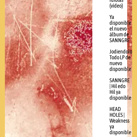
Idiotas
(vídeo)
Ya
disponible
el nuevo
álbum de
SANNGRE
Jodiendolo
Todo LP de
nuevo
disponible
SANNGRE
| Hil edo
Hil ya
disponible
HEAD
HOLES |
Weakness
ya
disponible