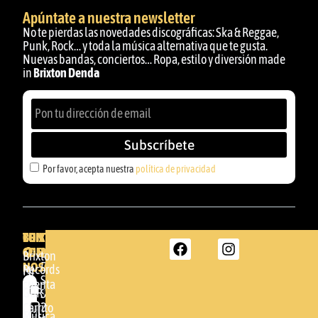
Apúntate a nuestra newsletter
No te pierdas las novedades discográficas: Ska & Reggae,
Punk, Rock… y toda la música alternativa que te gusta.
Nuevas bandas, conciertos… Ropa, estilo y diversión made
in
Brixton Denda
Subscríbete
Por favor, acepta nuestra
política de privacidad
BRIXTON
TU
CONTACTA
CUENTA
CON
BRIXTON
Brixton
NOSOTROS
DENDA -
Records
Mi
SHOP
cuenta
Por
GBR
Somera
24
Carrito
favor,
Música