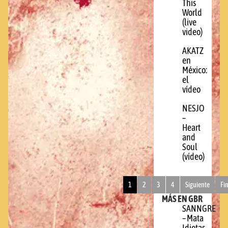
This
World
(live
video)
AKATZ
en
México:
el
vídeo
NESJO
–
Heart
and
Soul
(vídeo)
1
2
3
4
Siguiente
Fi
MÁS EN GBR
SANNGRE
– Mata