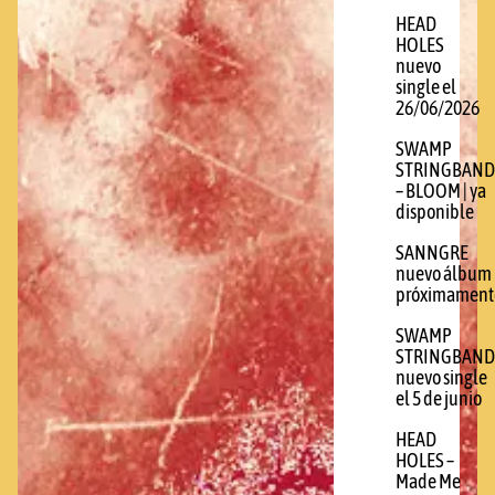
HEAD
HOLES
nuevo
single el
26/06/2026
SWAMP
STRINGBAND
– BLOOM | ya
disponible
SANNGRE
nuevo álbum
próximament
SWAMP
STRINGBAND
nuevo single
el 5 de junio
HEAD
HOLES –
Made Me