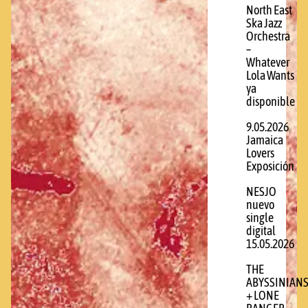
North East
Ska Jazz
Orchestra
–
Whatever
Lola Wants
ya
disponible
9.05.2026
Jamaica
Lovers
Exposición
NESJO
nuevo
single
digital
15.05.2026
THE
ABYSSINIAN
+ LONE