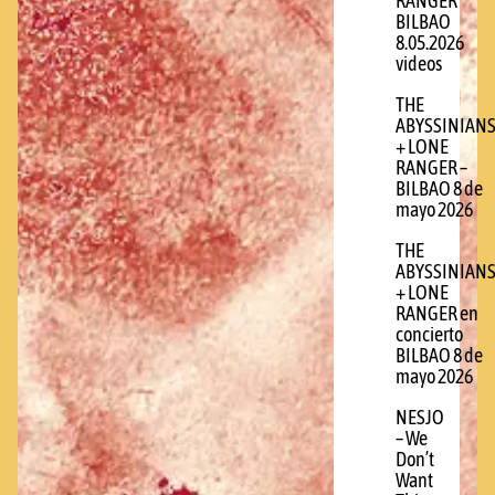
RANGER
BILBAO
8.05.2026
videos
THE
ABYSSINIAN
+ LONE
RANGER –
BILBAO 8 de
mayo 2026
THE
ABYSSINIAN
+ LONE
RANGER en
concierto
BILBAO 8 de
mayo 2026
NESJO
– We
Don’t
Want