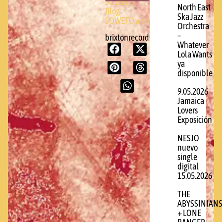
SOWETO
North East
Blog
Ska Jazz
SOWETO web
Orchestra
–
brixtonrecords.com
Whatever
Lola Wants
ya
disponible
9.05.2026
Jamaica
Lovers
Exposición
NESJO
nuevo
single
digital
15.05.2026
THE
ABYSSINIAN
+ LONE