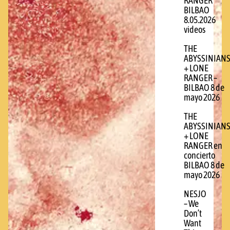
RANGER
BILBAO
8.05.2026
videos
THE
ABYSSINIAN
+ LONE
RANGER –
BILBAO 8 de
mayo 2026
THE
ABYSSINIAN
+ LONE
RANGER en
concierto
BILBAO 8 de
mayo 2026
NESJO
– We
Don’t
Want