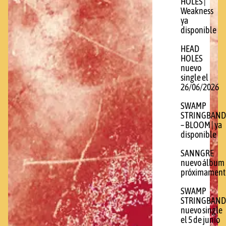
HOLES |
Weakness
ya
disponible
HEAD
HOLES
nuevo
single el
26/06/2026
SWAMP
STRINGBAND
– BLOOM | ya
disponible
SANNGRE
nuevo álbum
próximament
SWAMP
STRINGBAND
nuevo single
el 5 de junio