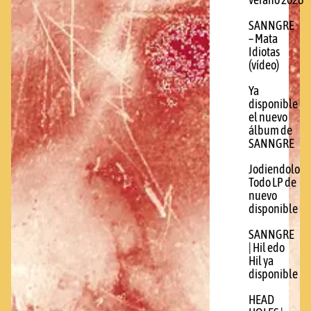
verano 2026
SANNGRE
– Mata
Idiotas
(vídeo)
Ya
disponible
el nuevo
álbum de
SANNGRE
Jodiendolo
Todo LP de
nuevo
disponible
SANNGRE
| Hil edo
Hil ya
disponible
HEAD