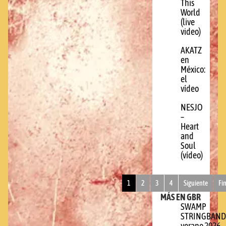
This
World
(live
video)
AKATZ
en
México:
el
vídeo
NESJO
–
Heart
and
Soul
(vídeo)
1
2
3
4
Siguiente
Fi
MÁS EN GBR
SWAMP
STRINGBAND