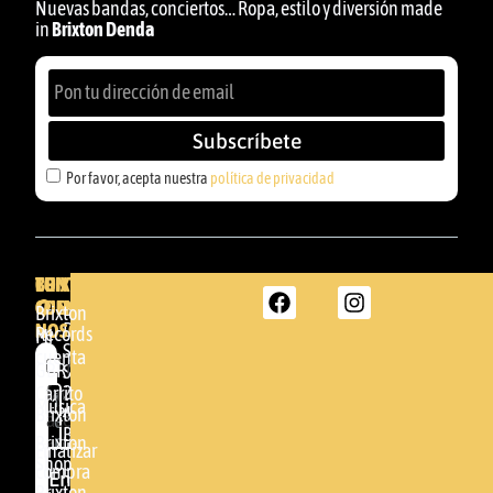
Nuevas bandas, conciertos… Ropa, estilo y diversión made
in
Brixton Denda
Subscríbete
Por favor, acepta nuestra
política de privacidad
BRIXTON
TU
CONTACTA
CUENTA
CON
BRIXTON
Brixton
NOSOTROS
DENDA -
Records
Mi
SHOP
cuenta
Por
GBR
Somera
24
Carrito
favor,
Música
48005 -
Brixton
acepta
BILBAO
Brixton
nuestra
Finalizar
Shop
(+34)
compra
política de
Enviar
94