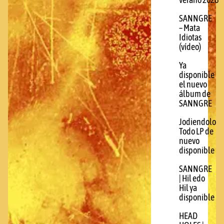
verano 2026
SANNGRE
– Mata
Idiotas
(vídeo)
Ya
disponible
el nuevo
álbum de
SANNGRE
Jodiendolo
Todo LP de
nuevo
disponible
SANNGRE
| Hil edo
Hil ya
disponible
HEAD