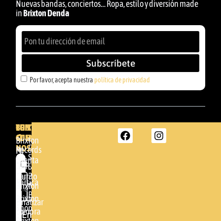
Nuevas bandas, conciertos… Ropa, estilo y diversión made
in
Brixton Denda
Subscríbete
Por favor, acepta nuestra
política de privacidad
BRIXTON
TU
CONTACTA
CUENTA
CON
BRIXTON
Brixton
NOSOTROS
DENDA -
Records
Mi
SHOP
cuenta
Por
GBR
Somera
24
Carrito
favor,
Música
48005 -
Brixton
acepta
BILBAO
Brixton
nuestra
Finalizar
Shop
(+34)
compra
política de
Enviar
94