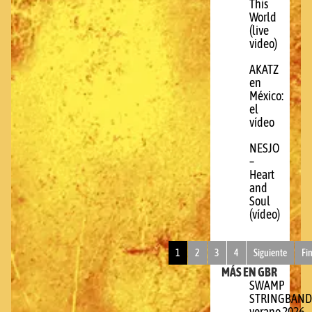
This
World
(live
video)
AKATZ
en
México:
el
vídeo
NESJO
–
Heart
and
Soul
(vídeo)
1
2
3
4
Siguiente
Fi
MÁS EN GBR
SWAMP
STRINGBAND