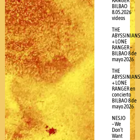
RANGER
BILBAO
8.05.2026
videos
THE
ABYSSINIAN
+ LONE
RANGER –
BILBAO 8 de
mayo 2026
THE
ABYSSINIAN
+ LONE
RANGER en
concierto
BILBAO 8 de
mayo 2026
NESJO
– We
Don’t
Want