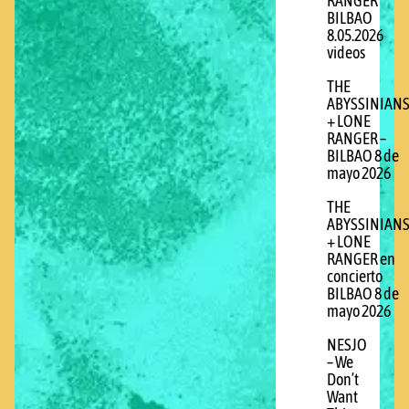
RANGER
BILBAO
8.05.2026
videos
THE
ABYSSINIAN
+ LONE
RANGER –
BILBAO 8 de
mayo 2026
THE
ABYSSINIAN
+ LONE
RANGER en
concierto
BILBAO 8 de
mayo 2026
NESJO
– We
Don’t
Want