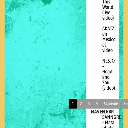
This
World
(live
video)
AKATZ
en
México:
el
vídeo
NESJO
–
Heart
and
Soul
(vídeo)
1
2
3
4
Siguiente
Fi
MÁS EN GBR
SANNGRE
– Mata