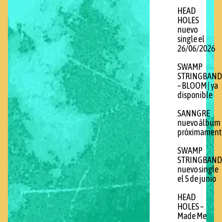
HEAD
HOLES
nuevo
single el
26/06/2026
SWAMP
STRINGBAND
– BLOOM | ya
disponible
SANNGRE
nuevo álbum
próximament
SWAMP
STRINGBAND
nuevo single
el 5 de junio
HEAD
HOLES –
Made Me