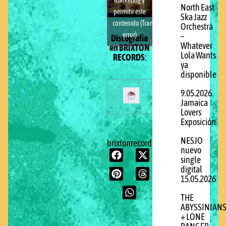
North East
permitir este
Ska Jazz
contenido (Translation
Orchestra
error)
–
Discografía
Whatever
en BRIXTON
Lola Wants
RECORDS
:
ya
disponible
9.05.2026
Jamaica
Lovers
Exposición
NESJO
brixtonrecords.com
nuevo
single
digital
15.05.2026
THE
ABYSSINIAN
+ LONE