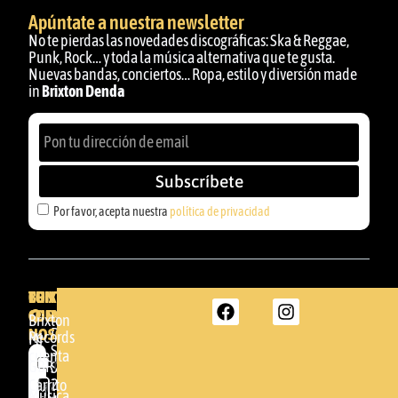
Apúntate a nuestra newsletter
No te pierdas las novedades discográficas: Ska & Reggae,
Punk, Rock… y toda la música alternativa que te gusta.
Nuevas bandas, conciertos… Ropa, estilo y diversión made
in
Brixton Denda
Subscríbete
Por favor, acepta nuestra
política de privacidad
BRIXTON
TU
CONTACTA
CUENTA
CON
BRIXTON
Brixton
NOSOTROS
DENDA -
Records
Mi
SHOP
cuenta
Por
GBR
Somera
24
Carrito
favor,
Música