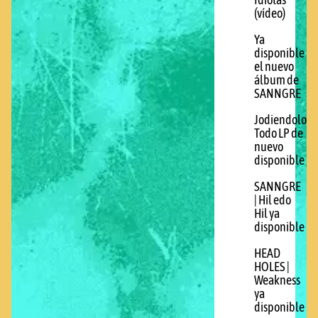
Idiotas
(vídeo)
Ya
disponible
el nuevo
álbum de
SANNGRE
Jodiendolo
Todo LP de
nuevo
disponible
SANNGRE
| Hil edo
Hil ya
disponible
HEAD
HOLES |
Weakness
ya
disponible