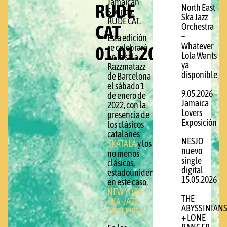
Jamaican
RUDE
North East
Sounds:
Ska Jazz
RUDE CAT.
CAT
Orchestra
–
Esta edición
Whatever
01.01.2022
se celebrará
Lola Wants
en la sala
ya
Razzmatazz
disponible
de Barcelona
el sábado 1
9.05.2026
de enero de
Jamaica
2022, con la
Lovers
presencia de
Exposición
los clásicos
catalanes
NESJO
SKATALA
y los
nuevo
no menos
single
clásicos,
digital
estadounidenses
15.05.2026
en este caso,
NEW YORK
THE
SKA-JAZZ
ABYSSINIAN
ENSEMBLE.
+ LONE