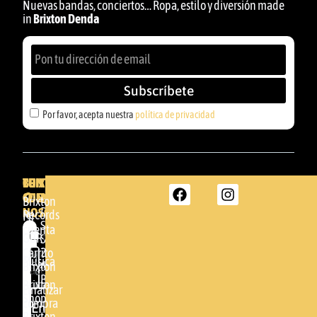
Nuevas bandas, conciertos… Ropa, estilo y diversión made
in
Brixton Denda
Subscríbete
Por favor, acepta nuestra
política de privacidad
BRIXTON
TU
CONTACTA
CUENTA
CON
BRIXTON
Brixton
NOSOTROS
DENDA -
Records
Mi
SHOP
cuenta
Por
GBR
Somera
24
Carrito
favor,
Música
48005 -
Brixton
acepta
BILBAO
Brixton
nuestra
Finalizar
Shop
(+34)
compra
política de
Enviar
94