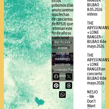
RANGER
En los
BILBAO
próximos días
8.05.2026
anunciaremos
videos
más fechas
de conciertos
THE
de NYSJE que
ABYSSINIAN
retoman este
+ LONE
fin de año su
RANGER –
tradicional
BILBAO 8 de
gira europea
Haz clic para
mayo 2026
de invierno.
aceptar
cookies de
THE
marketing y
ABYSSINIAN
+ LONE
permitir este
RANGER en
contenido (Translation
brixtonrecords.com
concierto
error)
BILBAO 8 de
mayo 2026
NESJO
– We
Don’t
Want