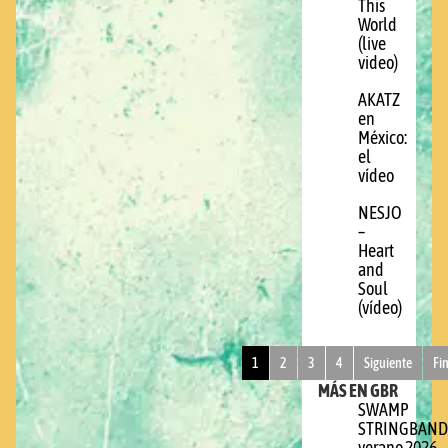
This
World
(live
video)
AKATZ
en
México:
el
vídeo
NESJO
–
Heart
and
Soul
(vídeo)
1
2
3
4
Siguiente
Fi
MÁS EN GBR
SWAMP
STRINGBAND