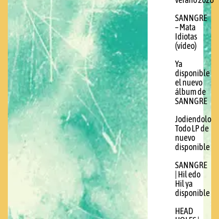
verano 2026
SANNGRE
– Mata
Idiotas
(vídeo)
Ya
disponible
el nuevo
álbum de
SANNGRE
Jodiendolo
Todo LP de
nuevo
disponible
SANNGRE
| Hil edo
Hil ya
disponible
HEAD