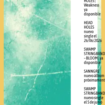
HOLES |
Weakness
ya
disponible
HEAD
HOLES
nuevo
single el
26/06/2026
SWAMP
STRINGBAND
– BLOOM | ya
disponible
SANNGRE
nuevo álbum
próximament
SWAMP
STRINGBAND
nuevo single
el 5 de junio