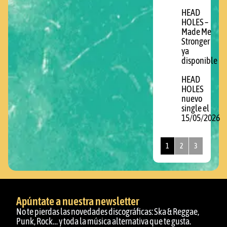
HEAD
HOLES –
Made Me
Stronger
ya
disponible
HEAD
HOLES
nuevo
single el
15/05/2026
1
2
3
Apúntate a nuestra newsletter
No te pierdas las novedades discográficas: Ska & Reggae,
Punk, Rock… y toda la música alternativa que te gusta.