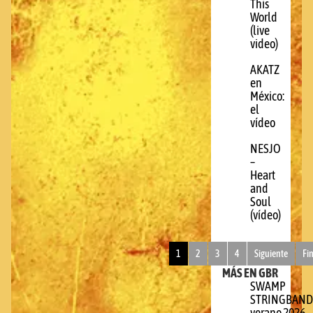
This
World
(live
video)
AKATZ
en
México:
el
vídeo
NESJO
–
Heart
and
Soul
(vídeo)
1
2
3
4
Siguiente
Fi
MÁS EN GBR
SWAMP
STRINGBAND