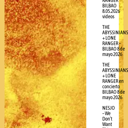
RANGER
BILBAO
8.05.2026
videos
THE
ABYSSINIAN
+ LONE
RANGER –
BILBAO 8 de
mayo 2026
THE
ABYSSINIAN
+ LONE
RANGER en
concierto
BILBAO 8 de
mayo 2026
NESJO
– We
Don’t
Want