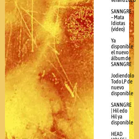
verano 2026
SANNGRE
– Mata
Idiotas
(vídeo)
Ya
disponible
el nuevo
álbum de
SANNGRE
Jodiendolo
Todo LP de
nuevo
disponible
SANNGRE
| Hil edo
Hil ya
disponible
HEAD