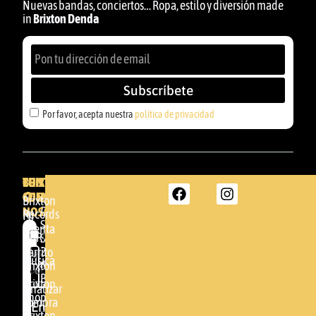
Nuevas bandas, conciertos… Ropa, estilo y diversión made
in
Brixton Denda
Subscríbete
Por favor, acepta nuestra
política de privacidad
BRIXTON
TU
CONTACTA
CUENTA
CON
BRIXTON
Brixton
NOSOTROS
DENDA -
Records
Mi
SHOP
cuenta
Por
GBR
Somera
24
Carrito
favor,
Música
48005 -
Brixton
acepta
BILBAO
Brixton
nuestra
Finalizar
Shop
(+34)
compra
política de
Enviar
94