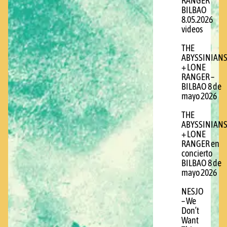
RANGER
BILBAO
8.05.2026
videos
THE
ABYSSINIAN
+ LONE
RANGER –
BILBAO 8 de
mayo 2026
THE
ABYSSINIAN
+ LONE
RANGER en
concierto
BILBAO 8 de
mayo 2026
NESJO
– We
Don’t
Want