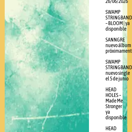
26/06/2026
SWAMP
STRINGBAND
– BLOOM | ya
disponible
SANNGRE
nuevo álbum
próximament
SWAMP
STRINGBAND
nuevo single
el 5 de junio
HEAD
HOLES –
Made Me
Stronger
ya
disponible
HEAD