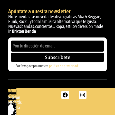
Apúntate a nuestra newsletter
No te pierdas las novedades discográficas: Ska & Reggae,
Punk, Rock… y toda la música alternativa que te gusta.
Nuevas bandas, conciertos… Ropa, estilo y diversión made
in
Brixton Denda
Subscríbete
Por favor, acepta nuestra
política de privacidad
BRIXTON
TU
CONTACTA
CUENTA
CON
BRIXTON
Brixton
NOSOTROS
DENDA -
Records
Mi
SHOP
cuenta
Por
GBR
Somera