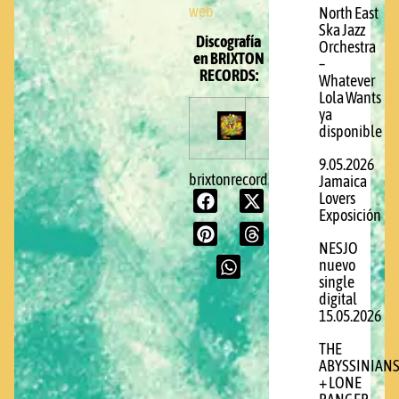
web
North East
Ska Jazz
Discografía
Orchestra
en BRIXTON
–
RECORDS:
Whatever
Lola Wants
ya
disponible
9.05.2026
brixtonrecords.com
Jamaica
Lovers
Exposición
NESJO
nuevo
single
digital
15.05.2026
THE
ABYSSINIAN
+ LONE