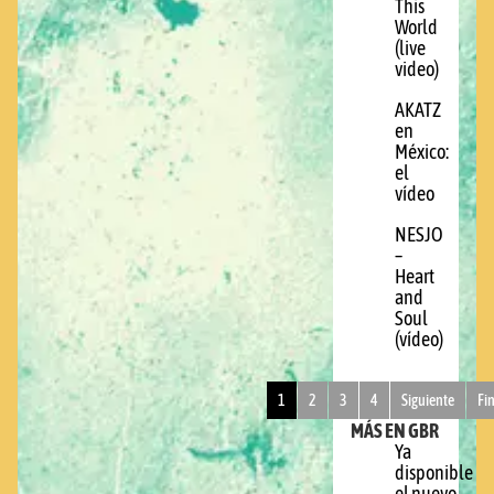
This
World
(live
video)
AKATZ
en
México:
el
vídeo
NESJO
–
Heart
and
Soul
(vídeo)
1
2
3
4
Siguiente
Fi
MÁS EN GBR
Ya
disponible