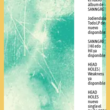
el nuevo
álbum de
SANNGRE
Jodiendolo
Todo LP de
nuevo
disponible
SANNGRE
| Hil edo
Hil ya
disponible
HEAD
HOLES |
Weakness
ya
disponible
HEAD
HOLES
nuevo
single el