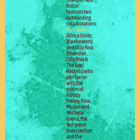
Rollin’
features two
outstanding
collaborations:
Mr. T-Bone
(Africa Unite,
Bluebeaters)
and Olly Riva
(Shandon,
Olly Riva &
The Soul
Rockets) who
join forces
with the
voices of
Freddy
Frenzy, Rosa
Mussin and
Michela
Grena, the
ten-piece
brass section
and the