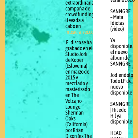
verano 2026
extraordinaria
campaña de
SANNGRE
crowdfunding
– Mata
llevada a
Idiotas
cabo en
(vídeo)
musicraiser.com
.
Ya
El disco se ha
disponible
grabado en el
el nuevo
Studio Jork
álbum de
de Koper
SANNGRE
(Eslovenia)
en marzo de
Jodiendolo
2015 y
Todo LP de
mezclado y
nuevo
masterizado
disponible
en The
Volcano
SANNGRE
Lounge,
| Hil edo
Sherman
Hil ya
Oaks
disponible
(California)
por Brian
HEAD
Dixon (ex The