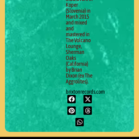
Koper
(Slovenia) in
March 2015
and mixed
and
mastered in
The Volcano
Lounge,
Sherman
Oaks
(California)
by Brian
Dixon (ex The
Aggrolites).
brixtonrecords.com