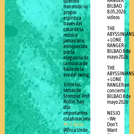
RANGER
querido
BILBAO
transmitir su
8.05.2026
propio
videos
espíritu a
través del
THE
calor de la
ABYSSINIAN
música
+ LONE
jamaicana,
RANGER –
enriquecida
BILBAO 8 de
por la
mayo 2026
elegancia de
la música de
THE
baile de la
ABYSSINIAN
era del swing.
+ LONE
Entre los
RANGER en
temas de
concierto
Stompin’ And
BILBAO 8 de
Rollin’ hay
mayo 2026
dos
NESJO
importantes
– We
colaboraciones:
Don’t
Mr. T-Bone
Want
(Africa Unite,