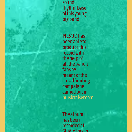
sound
rhythm base
of this young
big band.
NES*JO has
been able to
produce this
record with
the help of
all the band’s
fans by
means of the
crowdfunding
campaigne
carried out in
musicraiser.com
.
The album
has been
recorded at
Studio Jork in