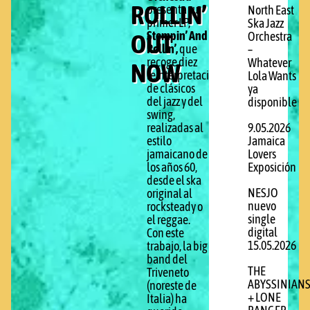
ROLLIN’
presenta su
North East
primer LP,
Ska Jazz
OUT
Stompin’ And
Orchestra
Rollin’,
que
–
recoge diez
Whatever
NOW
reinterpretaciones
Lola Wants
de clásicos
ya
del jazz y del
disponible
swing,
realizadas al
9.05.2026
estilo
Jamaica
jamaicano de
Lovers
los años 60,
Exposición
desde el ska
NESJO
original al
nuevo
rocksteady o
single
el reggae.
digital
Con este
15.05.2026
trabajo, la big
band del
THE
Triveneto
ABYSSINIAN
(noreste de
+ LONE
Italia) ha