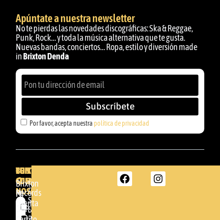
Apúntate a nuestra newsletter
No te pierdas las novedades discográficas: Ska & Reggae,
Punk, Rock… y toda la música alternativa que te gusta.
Nuevas bandas, conciertos… Ropa, estilo y diversión made
in
Brixton Denda
Subscríbete
Por favor, acepta nuestra
política de privacidad
BRIXTON
TU
CONTACTA
CUENTA
CON
BRIXTON
Brixton
NOSOTROS
DENDA -
Records
Mi
SHOP
cuenta
Por
GBR
Somera
24
Carrito
favor,