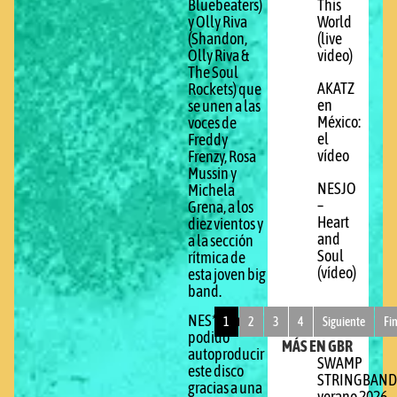
This
Bluebeaters)
World
y Olly Riva
(live
(Shandon,
video)
Olly Riva &
The Soul
AKATZ
Rockets) que
en
se unen a las
México:
voces de
el
Freddy
vídeo
Frenzy, Rosa
Mussin y
NESJO
Michela
–
Grena, a los
Heart
diez vientos y
and
a la sección
Soul
rítmica de
(vídeo)
esta joven big
band.
NES*JO ha
1
2
3
4
Siguiente
Fi
podido
MÁS EN GBR
autoproducir
SWAMP
este disco
STRINGBAND
gracias a una