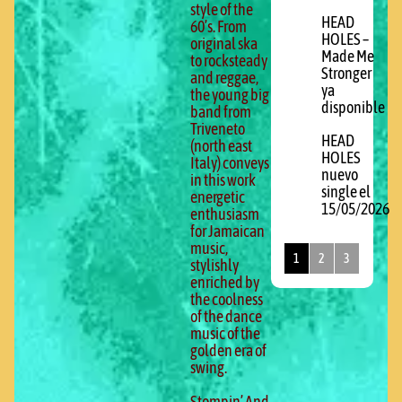
style of the
HEAD
60’s. From
HOLES –
original ska
Made Me
to rocksteady
Stronger
and reggae,
ya
the young big
disponible
band from
Triveneto
HEAD
(north east
HOLES
Italy) conveys
nuevo
in this work
single el
energetic
15/05/2026
enthusiasm
for Jamaican
music,
1
2
3
stylishly
enriched by
the coolness
of the dance
music of the
golden era of
swing.
Stompin’ And