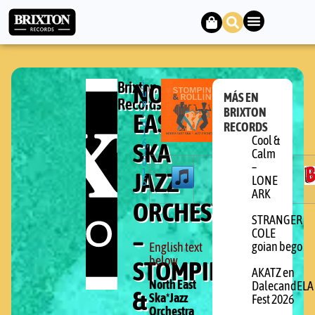
Brixton
NORTH
j
u
MÁS EN
Records
n
BRIXTON
EAST
i
o
RECORDS
1
Cool &
SKA
6,
2
Calm
0
–
JAZZ
1
LONE
5
ARK
ORCHESTRA
STRANGER
–
COLE
goian bego
English text
below
STOMPIN’
AKATZ en
North East
DalecandELA
&
Ska*Jazz
Fest 2026
Orchestra