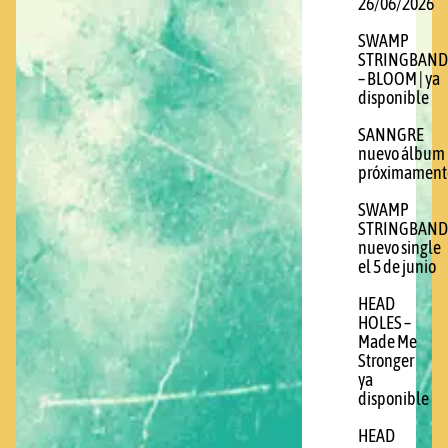
26/06/2026
SWAMP
STRINGBAND
– BLOOM | ya
disponible
SANNGRE
nuevo álbum
próximament
SWAMP
STRINGBAND
nuevo single
el 5 de junio
HEAD
HOLES –
Made Me
Stronger
ya
disponible
HEAD