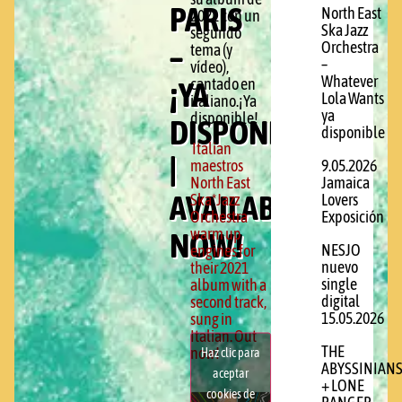
PARIS
North East
2021 con un
Ska Jazz
segundo
–
Orchestra
tema (y
–
vídeo),
Whatever
¡YA
cantado en
Lola Wants
italiano.¡Ya
ya
disponible!
DISPONIBLE!
disponible
Italian
|
maestros
9.05.2026
North East
Jamaica
AVAILABLE
Ska*Jazz
Lovers
Orchestra
Exposición
warm up
NOW!
NESJO
engines for
nuevo
their 2021
single
album with a
digital
second track,
15.05.2026
sung in
Italian. Out
THE
now!
Haz clic para
ABYSSINIAN
aceptar
+ LONE
cookies de