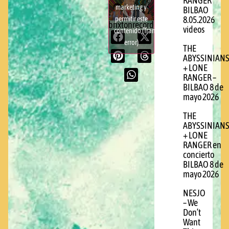
RANGER
marketing y
BILBAO
permitir este
8.05.2026
brixtonrecords.com
videos
contenido (Translation
error)
THE
ABYSSINIAN
+ LONE
RANGER –
BILBAO 8 de
mayo 2026
THE
ABYSSINIAN
+ LONE
RANGER en
concierto
BILBAO 8 de
mayo 2026
NESJO
– We
Don’t
Want