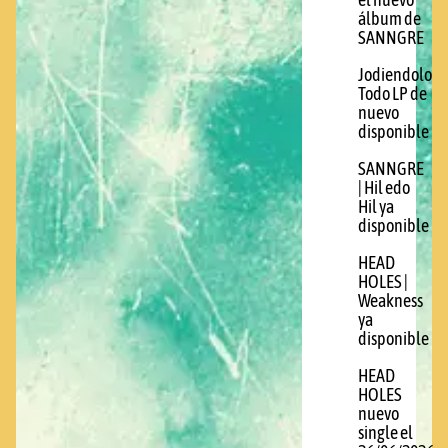
el nuevo
álbum de
SANNGRE
Jodiendolo
Todo LP de
nuevo
disponible
SANNGRE
| Hil edo
Hil ya
disponible
HEAD
HOLES |
Weakness
ya
disponible
HEAD
HOLES
nuevo
single el