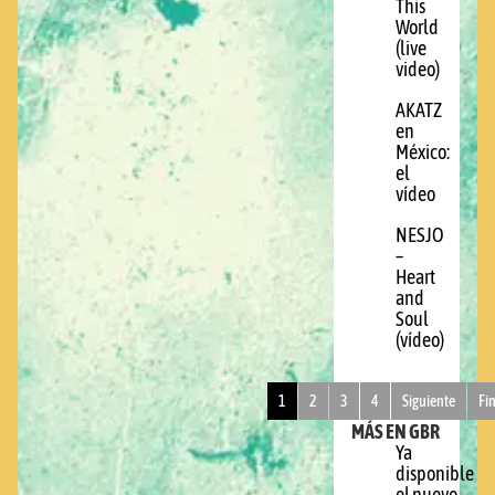
This
World
(live
video)
AKATZ
en
México:
el
vídeo
NESJO
–
Heart
and
Soul
(vídeo)
1
2
3
4
Siguiente
Fi
MÁS EN GBR
Ya
disponible