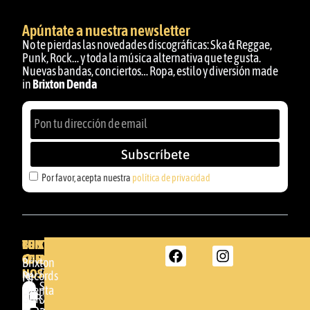
Apúntate a nuestra newsletter
No te pierdas las novedades discográficas: Ska & Reggae,
Punk, Rock… y toda la música alternativa que te gusta.
Nuevas bandas, conciertos… Ropa, estilo y diversión made
in
Brixton Denda
Subscríbete
Por favor, acepta nuestra
política de privacidad
BRIXTON
TU
CONTACTA
CUENTA
CON
BRIXTON
Brixton
NOSOTROS
DENDA -
Records
Mi
SHOP
cuenta
Por
GBR
Somera