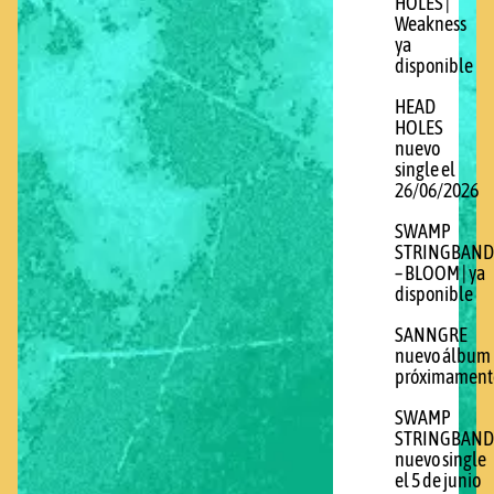
HOLES |
Weakness
ya
disponible
HEAD
HOLES
nuevo
single el
26/06/2026
SWAMP
STRINGBAND
– BLOOM | ya
disponible
SANNGRE
nuevo álbum
próximament
SWAMP
STRINGBAND
nuevo single
el 5 de junio