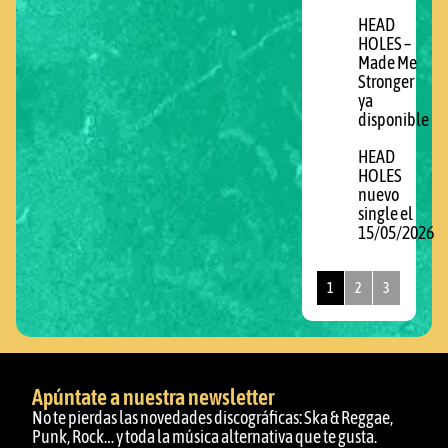
HEAD
HOLES –
Made Me
Stronger
ya
disponible
HEAD
HOLES
nuevo
single el
15/05/2026
1
2
3
Apúntate a nuestra newsletter
No te pierdas las novedades discográficas: Ska & Reggae,
Punk, Rock… y toda la música alternativa que te gusta.