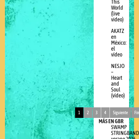
This
World
(live
video)
AKATZ
en
México:
el
vídeo
NESJO
–
Heart
and
Soul
(vídeo)
1
2
3
4
Siguiente
Fi
MÁS EN GBR
SWAMP
STRINGBAND