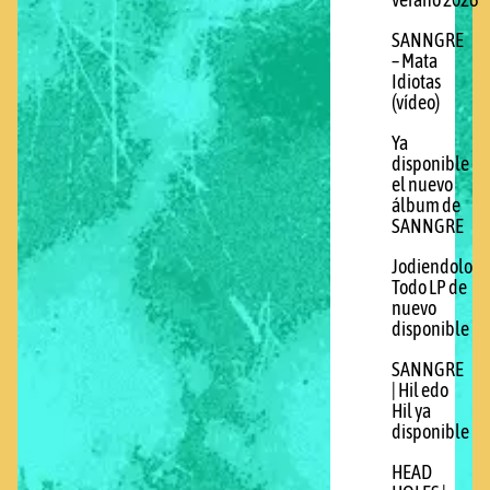
verano 2026
SANNGRE
– Mata
Idiotas
(vídeo)
Ya
disponible
el nuevo
álbum de
SANNGRE
Jodiendolo
Todo LP de
nuevo
disponible
SANNGRE
| Hil edo
Hil ya
disponible
HEAD