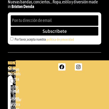
Nuevas bandas, conciertos… Ropa, estilo y diversión made
in
Brixton Denda
Subscríbete
Por favor, acepta nuestra
política de privacidad
BRIXTON
TU
CONTACTA
CUENTA
CON
BRIXTON
Brixton
NOSOTROS
DENDA -
Records
Mi
SHOP
cuenta
Por
GBR
Somera
24
Carrito
favor,
Música
48005 -
Brixton
acepta
BILBAO
Brixton
nuestra
Finalizar
Shop
(+34)
compra
política de
Enviar
94