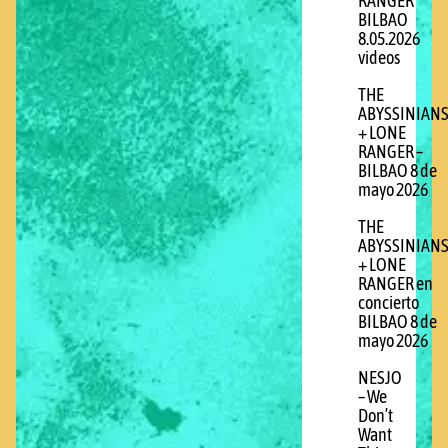
RANGER
BILBAO
8.05.2026
videos
THE
ABYSSINIAN
+ LONE
RANGER –
BILBAO 8 de
mayo 2026
THE
ABYSSINIAN
+ LONE
RANGER en
concierto
BILBAO 8 de
mayo 2026
NESJO
– We
Don’t
Want