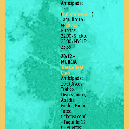
Anticipada:
13 €
(
kulturalive.com
)
Taquilla: 16 €
(+
Siroko
–
Puertas:
22:00 / Siroko:
23:00 / NYSJE:
23:59
20/12 –
MURCIA
–
Garaje Beat
Club
–
Anticipada:
10 € (Discos
Tráfico,
Discos Comix,
Abadia
Gothic, Exotic
Tatoo,
ticketea.com)
– Taquilla: 12
€ – Puertas: