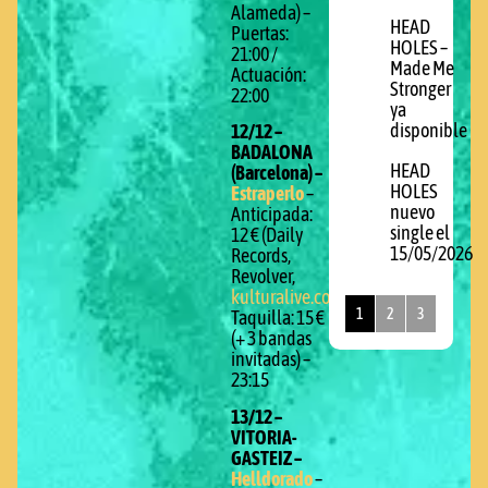
Alameda) –
HEAD
Puertas:
HOLES –
21:00 /
Made Me
Actuación:
Stronger
22:00
ya
disponible
12/12 –
BADALONA
HEAD
(Barcelona) –
HOLES
Estraperlo
–
nuevo
Anticipada:
single el
12 € (Daily
15/05/2026
Records,
Revolver,
kulturalive.com
)
1
2
3
Taquilla: 15 €
(+ 3 bandas
invitadas) –
23:15
13/12 –
VITORIA-
GASTEIZ –
Helldorado
–