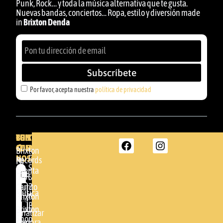
Punk, Rock… y toda la música alternativa que te gusta.
Nuevas bandas, conciertos… Ropa, estilo y diversión made
in
Brixton Denda
Subscríbete
Por favor, acepta nuestra
política de privacidad
BRIXTON
TU
CONTACTA
CUENTA
CON
BRIXTON
Brixton
NOSOTROS
DENDA -
Records
Mi
SHOP
cuenta
Por
GBR
Somera
24
Carrito
favor,
Música
48005 -
Brixton
acepta
BILBAO
Brixton
nuestra
Finalizar
Shop
(+34)
compra