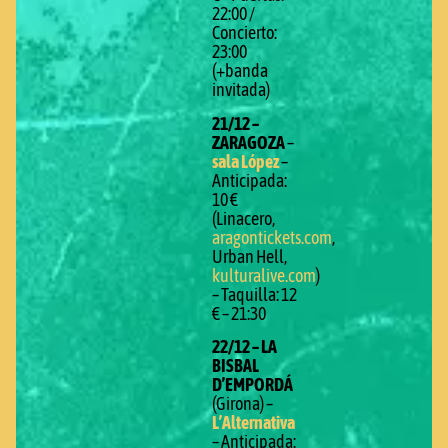
22:00 /
Concierto:
23:00
(+banda
invitada)
21/12 –
ZARAGOZA
–
sala López
–
Anticipada:
10 €
(Linacero,
aragontickets.com
,
Urban Hell,
kulturalive.com
)
– Taquilla: 12
€ – 21:30
22/12 – LA
BISBAL
D’EMPORDÁ
(Girona) –
L’Alternativa
– Anticipada: