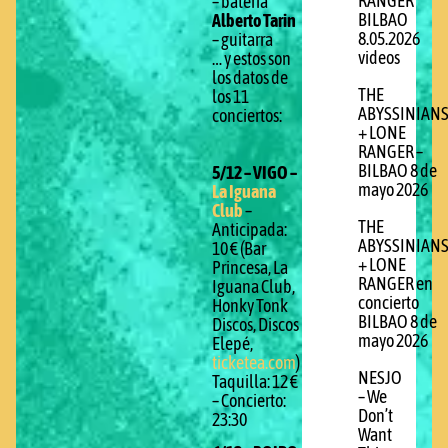
RANGER
– bateria
BILBAO
Alberto Tarin
8.05.2026
– guitarra
videos
… y estos son
los datos de
THE
los 11
ABYSSINIAN
conciertos:
+ LONE
RANGER –
BILBAO 8 de
5/12 – VIGO –
mayo 2026
La Iguana
Club
–
THE
Anticipada:
ABYSSINIAN
10 € (Bar
+ LONE
Princesa, La
RANGER en
Iguana Club,
concierto
Honky Tonk
BILBAO 8 de
Discos, Discos
mayo 2026
Elepé,
ticketea.com
)
NESJO
Taquilla: 12 €
– We
– Concierto:
Don’t
23:30
Want