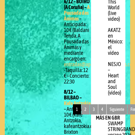
6/12 – BOIRO
This
(A Coruña) –
A
World
Pousada das
(live
Ánimas
–
video)
Anticipada:
AKATZ
10 € (Baldani
en
Tenda, A
México:
Pousada das
el
Ánimas y
vídeo
mediante
encargo en:
NESJO
entradas@apousadadasanimas.co
–
-Taquilla: 12
Heart
€ – Concierto:
and
22:30
Soul
8/12 –
(vídeo)
BILBAO –
Kafe Antzokia
– Anticipada:
1
2
3
4
Siguiente
Fi
10 € (Kafe
MÁS EN GBR
Antzokia,
SWAMP
kafeantzokia.com,
STRINGBAND
Brixton