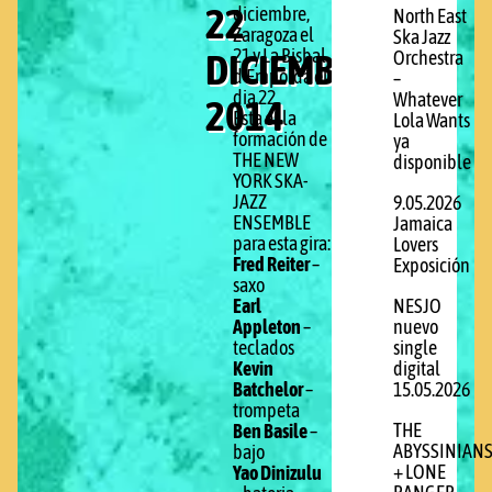
22
diciembre,
North East
Zaragoza el
Ska Jazz
DICIEMBRE
21 y La Bisbal
Orchestra
d’Empordá el
–
dia 22
Whatever
2014
Esta es la
Lola Wants
formación de
ya
THE NEW
disponible
YORK SKA-
JAZZ
9.05.2026
ENSEMBLE
Jamaica
para esta gira:
Lovers
Fred Reiter
–
Exposición
saxo
NESJO
Earl
nuevo
Appleton
–
single
teclados
digital
Kevin
15.05.2026
Batchelor
–
trompeta
THE
Ben Basile
–
ABYSSINIAN
bajo
+ LONE
Yao Dinizulu