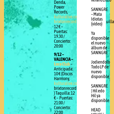
verano 2026
Denda,
Power
SANNGRE
Records,
– Mata
kulturalive.com
,
Idiotas
brixtonrecords.com/denda
Taquilla
)
(vídeo)
12 € –
Puertas:
Ya
19.30 /
disponible
Concierto:
el nuevo
20:00
álbum de
SANNGRE
9/12 –
VALENCIA –
Jodiendolo
Loco Club
–
Todo LP de
Anticipada:
nuevo
10 € (Discos
disponible
Harmony,
kulturalive.com
,
SANNGRE
brixtonrecords.com/denda
| Hil edo
) Taquilla: 12
Hil ya
€ – Puertas:
disponible
21:00 /
Concierto:
HEAD
22:00